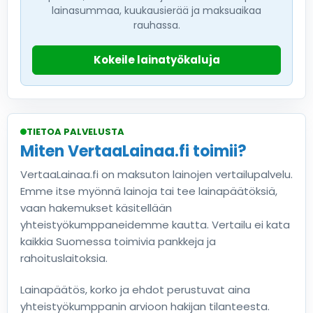
lainasummaa, kuukausierää ja maksuaikaa
rauhassa.
Kokeile lainatyökaluja
TIETOA PALVELUSTA
Miten VertaaLainaa.fi toimii?
VertaaLainaa.fi on maksuton lainojen vertailupalvelu.
Emme itse myönnä lainoja tai tee lainapäätöksiä,
vaan hakemukset käsitellään
yhteistyökumppaneidemme kautta. Vertailu ei kata
kaikkia Suomessa toimivia pankkeja ja
rahoituslaitoksia.
Lainapäätös, korko ja ehdot perustuvat aina
yhteistyökumppanin arvioon hakijan tilanteesta.