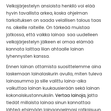
Velkajärjestelyn ansioista henkilö voi elää
hyvin tavallista arkea, koska ohjelman
tarkoituksen on saada velallisen talous taas
ns. oikeille raiteille. On tärkeää muistaa
jatkossa, että vaikka lainaa saa uudelleen
velkajärjestelyn jälkeen ei omaa elämää
kannata laittaa liian ahtaalle lainan
lyhennysten kanssa.
Ennen lainan ottamista suosittelemme aina
laskemaan lainalaskurin avulla, miten tuleva
lainasumma ja sille valittu laina-aika
vaikuttaa lainan kuukausierään sekä lainan
kokonaiskustannuksiin.
Vertaa lainoja, jo
tta
tiedät millaista lainaa sinun kannattaa
lähteä etsimään lainaongelmasi ratkaisuun.