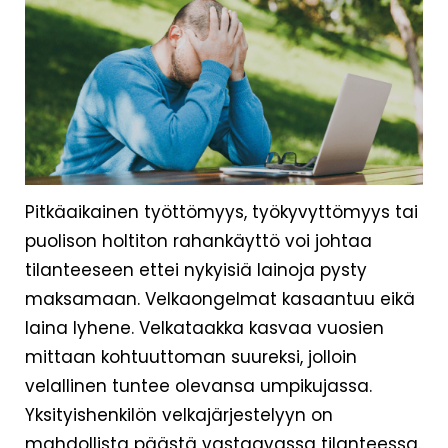
Pitkäaikainen työttömyys, työkyvyttömyys tai
puolison holtiton rahankäyttö voi johtaa
tilanteeseen ettei nykyisiä lainoja pysty
maksamaan. Velkaongelmat kasaantuu eikä
laina lyhene. Velkataakka kasvaa vuosien
mittaan kohtuuttoman suureksi, jolloin
velallinen tuntee olevansa umpikujassa.
Yksityishenkilön velkajärjestelyyn on
mahdollista päästä vastaavassa tilanteessa.