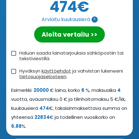
474
€
Arvioitu kuukausierä
?
Aloita vertailu >>
Haluan saada lainatarjouksia sähköpostiin tai
tekstiviestillä.
Hyväksyn
käyttöehdot
ja vahvistan lukeneeni
tietosuojaselosteen
.
Esimerkki:
20000
€ laina, korko
6
%, maksuaika
4
vuotta, avausmaksu 0 € ja tilinhoitomaksu 5 €/kk,
kuukausierä
474
€, takaisinmaksettava summa on
yhteensä
22834
€ ja todellinen vuosikorko on
6.88
%.