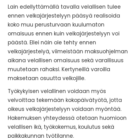
Lain edellyttämällä tavalla velallisen tulee
ennen velkajärjestelyyn pääsyä realisoida
koko muu perusturvaan kuulumaton
omaisuus ennen kuin velkajärjestelyyn voi
päästä. Ellei näin ole tehty ennen
velkajärjestelyä, viimeistään maksuohjelman
aikana velallisen omaisuus sekä varallisuus
muutetaan rahaksi. Kertyneillä varoilla
maksetaan osuutta velkojille.
Työkykyisen velallinen voidaan myös
velvoittaa tekemään kokopäivätyötä, jotta
oikeus velkajärjestelyyn voidaan myöntää.
Hakemuksen yhteydessä otetaan huomioon
velallisen ikä, työkokemus, koulutus sekä
paikkakunnan työtilanne.