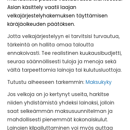
Asian käsittely vaatii laajan
velkajärjestelyhakemuksen täyttämisen
käräjäoikeuden päätöksen.
Jotta velkajärjestelyyn ei tarvitsisi turvautua,
tärkeintä on hallita omaa taloutta
ennakoivasti. Tee realistinen kuukausibudjetti,
seuraa säännöllisesti tuloja ja menoja sekä
vältä tarpeettomia lainoja tai kulutusluottoja.
Tutustu aiheeseen tarkemmin:
Maksukyky
Jos velkoja on jo kertynyt useita, harkitse
niiden yhdistämistä yhdeksi lainaksi, jolloin
saat selkeämmän maksusuunnitelman ja
mahdollisesti pienemmät kokonaiskulut.
Lainojen kilpailuttaminen voi myös auttaa