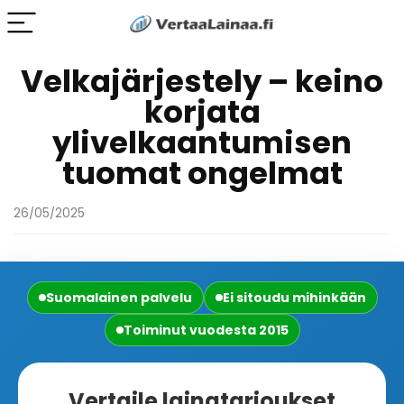
Velkajärjestely – keino
korjata
ylivelkaantumisen
tuomat ongelmat
26/05/2025
Suomalainen palvelu
Ei sitoudu mihinkään
Toiminut vuodesta 2015
Vertaile lainatarjoukset