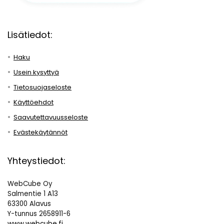
Lisätiedot:
Haku
Usein kysyttyä
Tietosuojaseloste
Käyttöehdot
Saavutettavuusseloste
Evästekäytännöt
Yhteystiedot:
WebCube Oy
Salmentie 1 A13
63300 Alavus
Y-tunnus 2658911-6
www.webcube.fi