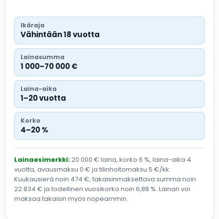
Ikäraja
Vähintään 18 vuotta
Lainasumma
1 000–70 000 €
Laina-aika
1–20 vuotta
Korko
4–20 %
Lainaesimerkki:
20 000 € laina, korko 6 %, laina-aika 4
vuotta, avausmaksu 0 € ja tilinhoitomaksu 5 €/kk.
Kuukausierä noin 474 €, takaisinmaksettava summa noin
22 834 € ja todellinen vuosikorko noin 6,88 %. Lainan voi
maksaa takaisin myös nopeammin.