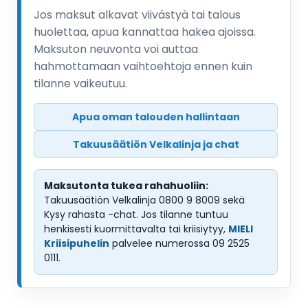
Jos maksut alkavat viivästyä tai talous
huolettaa, apua kannattaa hakea ajoissa.
Maksuton neuvonta voi auttaa
hahmottamaan vaihtoehtoja ennen kuin
tilanne vaikeutuu.
Apua oman talouden hallintaan
Takuusäätiön Velkalinja ja chat
Maksutonta tukea rahahuoliin:
Takuusäätiön Velkalinja 0800 9 8009 sekä
Kysy rahasta -chat. Jos tilanne tuntuu
henkisesti kuormittavalta tai kriisiytyy,
MIELI
Kriisipuhelin
palvelee numerossa 09 2525
0111.