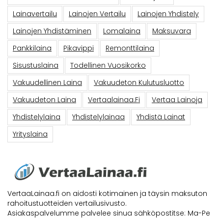
Lainavertailu
Lainojen Vertailu
Lainojen Yhdistely
Lainojen Yhdistäminen
Lomalaina
Maksuvara
Pankkilaina
Pikavippi
Remonttilaina
Sisustuslaina
Todellinen Vuosikorko
Vakuudellinen Laina
Vakuudeton Kulutusluotto
Vakuudeton Laina
Vertaalainaa.fi
Vertaa Lainoja
Yhdistelylaina
Yhdistelylainaa
Yhdistä Lainat
Yrityslaina
VertaaLainaa.fi on aidosti kotimainen ja täysin maksuton
rahoitustuotteiden vertailusivusto.
Asiakaspalvelumme palvelee sinua sähköpostitse: Ma-Pe