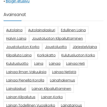
•
Blogin etusivu
Avainsanat
Autolaina
Autolainalaskuri
Edullinen Laina
Halvin Laina
Joustoluoton Kilpailuttaminen
Joustoluoton Korko
Joustoluotto
Järjestelylaina
Kilpailuta Laina
Korkokatto
Kulutusluoton Korko
Kulutusluotto
Laina
Lainaa
Lainaa Heti
Lainaa Ilman Vakuuksia
Lainaa Netistä
Lainaa Pienellä Korolla
Lainahakemus
Lainalaskuri
Lainan Kilpailuttaminen
Lainan Kilpailutus
Lainan Korko
Lainan Todellinen Vuosikorko
Lainatarjous