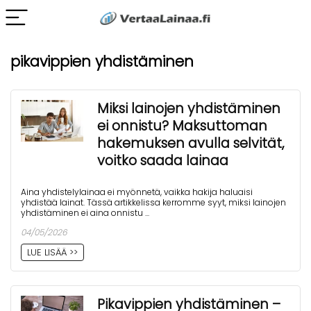
pikavippien yhdistäminen
Miksi lainojen yhdistäminen
ei onnistu? Maksuttoman
hakemuksen avulla selvität,
voitko saada lainaa
Aina yhdistelylainaa ei myönnetä, vaikka hakija haluaisi
yhdistää lainat. Tässä artikkelissa kerromme syyt, miksi lainojen
yhdistäminen ei aina onnistu ...
04/05/2026
LUE LISÄÄ >>
Pikavippien yhdistäminen –