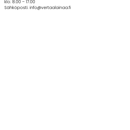
klo: 8.00 – 17.00
Sähköposti:
info@vertaalainaa.fi
VertaaLainaa – info
Blogi
Lainavertailumme periaatteet
Sisältöjen tarkistusprosessi