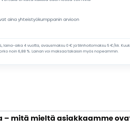
uvat aina yhteistyökumppanin arvioon
%, laina-aika 4 vuotta, avausmaksu 0 € ja tilinhoitomaksu 5 €/kk. Ku
korko noin 6,88 %. Lainan voi maksaa takaisin myös nopeammin.
a – mitä mieltä asiakkaamme ov