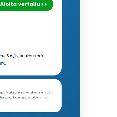
Aloita vertailu >>
su 5 €/kk, kuukausierä
8
%.
uja. Maksujen viivästyminen voi
tyttää, hae apua talous- ja