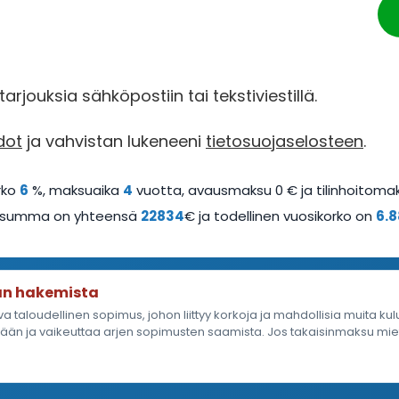
rjouksia sähköpostiin tai tekstiviestillä.
dot
ja vahvistan lukeneeni
tietosuojaselosteen
.
rko
6
%, maksuaika
4
vuotta, avausmaksu 0 € ja tilinhoitomak
a summa on yhteensä
22834
€ ja todellinen vuosikorko on
6.8
an hakemista
a taloudellinen sopimus, johon liittyy korkoja ja mahdollisia muita kul
än ja vaikeuttaa arjen sopimusten saamista. Jos takaisinmaksu mieti