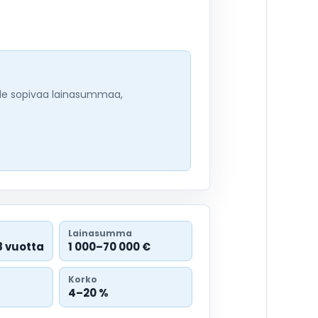
tele sopivaa lainasummaa,
Lainasumma
8 vuotta
1 000–70 000 €
Korko
4–20 %