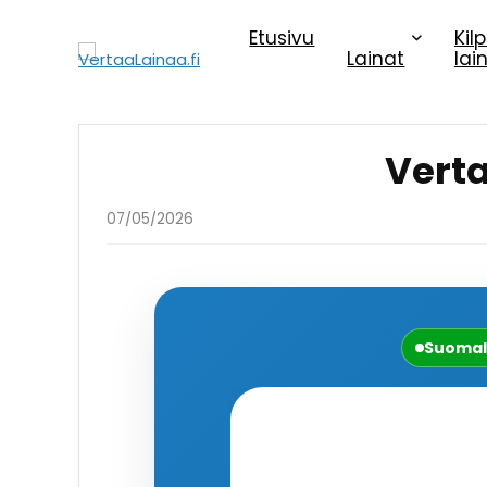
Etusivu
Kil
Lainat
lai
Vert
07/05/2026
Suomal