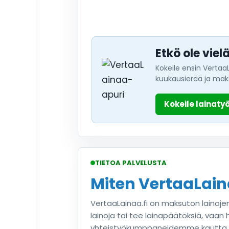
Etkö ole vie
Kokeile ensin Vertaa
kuukausierää ja mak
Kokeile lainaty
TIETOA PALVELUSTA
Miten VertaaLaina
VertaaLainaa.fi on maksuton lainoje
lainoja tai tee lainapäätöksiä, vaan
yhteistyökumppaneidemme kautta. Ve