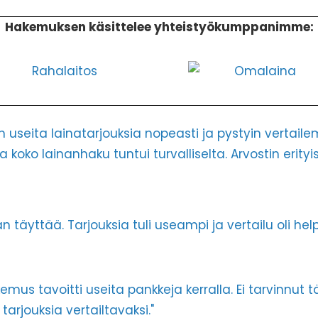
Hakemuksen käsittelee yhteistyökumppanimme:
n useita lainatarjouksia nopeasti ja pystyin vertail
koko lainanhaku tuntui turvalliselta. Arvostin erityise
 täyttää. Tarjouksia tuli useampi ja vertailu oli hel
hakemus tavoitti useita pankkeja kerralla. Ei tarvinn
arjouksia vertailtavaksi."