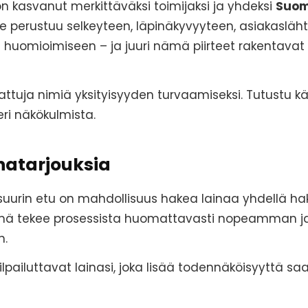
 kasvanut merkittäväksi toimijaksi ja yhdeksi
Suom
 perustuu selkeyteen, läpinäkyvyyteen, asiakasläh
n huomioimiseen – ja juuri nämä piirteet rakentav
uja nimiä yksityisyyden turvaamiseksi. Tutustu kä
ri näkökulmista.
natarjouksia
in etu on mahdollisuus hakea lainaa yhdellä hake
 Tämä tekee prosessista huomattavasti nopeamman j
n.
ilpailuttavat lainasi, joka lisää todennäköisyyttä saa