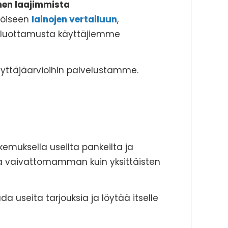
en laajimmista
töiseen
lainojen vertailuun
,
at luottamusta käyttäjiemme
yttäjäarvioihin palvelustamme.
muksella useilta pankeilta ja
a vaivattomamman kuin yksittäisten
da useita tarjouksia ja löytää itselle