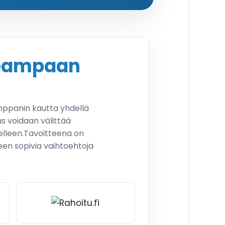
seampaan
mppanin kautta yhdellä
s voidaan välittää
delleen.Tavoitteena on
een sopivia vaihtoehtoja