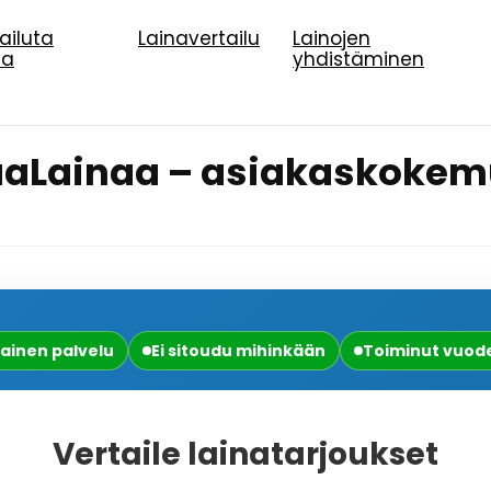
pailuta
Lainavertailu
Lainojen
na
yhdistäminen
aaLainaa – asiakaskokem
ainen palvelu
Ei sitoudu mihinkään
Toiminut vuode
Vertaile lainatarjoukset