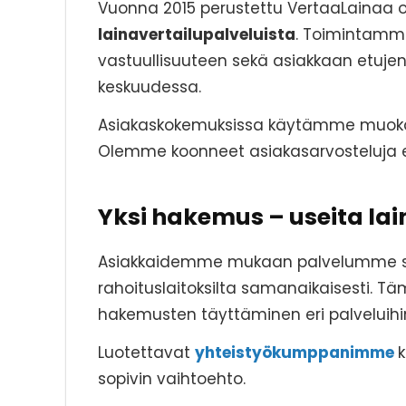
Vuonna 2015 perustettu VertaaLainaa on
lainavertailupalveluista
. Toimintamme
vastuullisuuteen sekä asiakkaan etuje
keskuudessa.
Asiakaskokemuksissa käytämme muokatt
Olemme koonneet asiakasarvosteluja e
Yksi hakemus – useita lai
Asiakkaidemme mukaan palvelumme suur
rahoituslaitoksilta samanaikaisesti.
hakemusten täyttäminen eri palveluihi
Luotettavat
yhteistyökumppanimme
k
sopivin vaihtoehto.