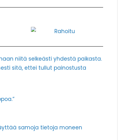
emaan niitä selkeästi yhdestä paikasta.
sti sitä, ettei tullut painostusta
ppoa.”
ut täyttää samoja tietoja moneen