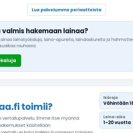
Lue palvelumme periaatteista
lä valmis hakemaan lainaa?
Lainaa lainatyökaluja, laina-apureita, lainalaskureita ja hahmot
suaikaa rauhassa.
ökaluja
Ikäraja
Vähintään 1
a.fi toimii?
Laina-aika
n vertailupalvelu. Emme itse myönnä
1–20 vuotta
 hakemukset käsitellään
rtailu ei kata kaikkia Suomessa toimivia