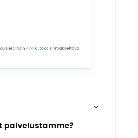
ukausierä noin 474 €, takaisinmaksettava
at palvelustamme?