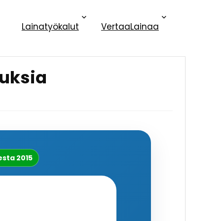
Lainatyökalut
VertaaLainaa
uksia
sta 2015