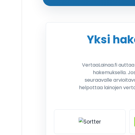
Yksi ha
VertaaLainaa.fi autta
hakemuksella. Jos
seuraavalle arvioitav
helpottaa lainojen vert