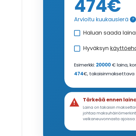
474
€
Arvioitu kuukausierä
?
Haluan saada lainata
Hyväksyn
käyttöeh
Esimerkki:
20000
€ laina, ko
474
€, takaisinmaksettav
Tärkeää ennen lain
Laina on takaisin maksettav
johtaa maksuhäiriömerkintä
velkaneuvonnasta ajoissa.