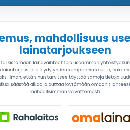
kemus, mahdollisuus u
lainatarjoukseen
a tarkistamaan lainavaihtoehtoja useamman yhteistyöku
 lainatarjousta ei löydy yhden kumppanin kautta, hakemu
aksi ilman, että sinun tarvitsee täyttää samoja tietoja uu
ailua, säästää aikaa ja auttaa löytämään omaan tilantees
mahdollisimman vaivattomasti.