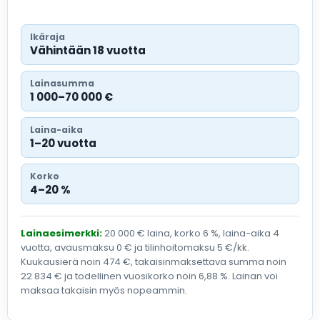
Ikäraja
Vähintään 18 vuotta
Lainasumma
1 000–70 000 €
Laina-aika
1–20 vuotta
Korko
4–20 %
Lainaesimerkki:
20 000 € laina, korko 6 %, laina-aika 4
vuotta, avausmaksu 0 € ja tilinhoitomaksu 5 €/kk.
Kuukausierä noin 474 €, takaisinmaksettava summa noin
22 834 € ja todellinen vuosikorko noin 6,88 %. Lainan voi
maksaa takaisin myös nopeammin.