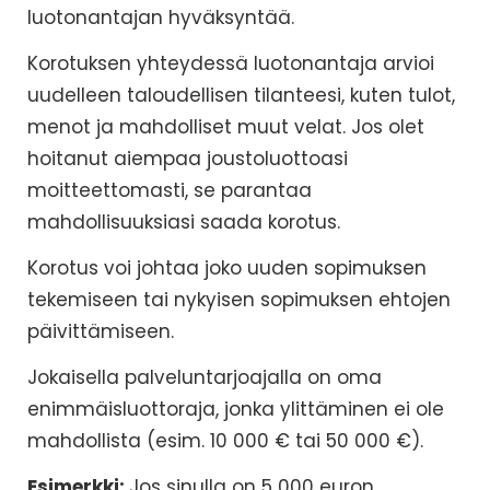
luotonantajan hyväksyntää.
Korotuksen yhteydessä luotonantaja arvioi
uudelleen taloudellisen tilanteesi, kuten tulot,
menot ja mahdolliset muut velat. Jos olet
hoitanut aiempaa joustoluottoasi
moitteettomasti, se parantaa
mahdollisuuksiasi saada korotus.
Korotus voi johtaa joko uuden sopimuksen
tekemiseen tai nykyisen sopimuksen ehtojen
päivittämiseen.
Jokaisella palveluntarjoajalla on oma
enimmäisluottoraja, jonka ylittäminen ei ole
mahdollista (esim. 10 000 € tai 50 000 €).
Esimerkki:
Jos sinulla on 5 000 euron