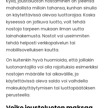
Kyllä, joustoluoton nostaminen on yleensä
mahdollista milloin tahansa, kunhan sinulla
on käytettävissä olevaa luottorajaa. Koska
kyseessä on jatkuva luotto, voit tehdä
nostoja tarpeen mukaan ilman uutta
lainahakemusta. Nostot voi useimmiten
tehdä helposti verkkopalvelun tai
mobiilisovelluksen kautta.
On kuitenkin hyvä huomioida, että joillakin
luotonantajilla voi olla rajoituksia esimerkiksi
nostojen määrälle tai aikavälille, ja
käytettävissä oleva saldo voi vaihdella
maksukäyttäytymisen tai luottopäätöksen
perusteella.
Voiko joustoluoton maksaa