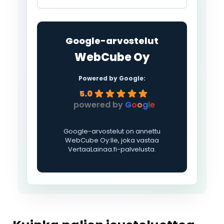
Google-arvostelut
WebCube Oy
Powered by Google:
5.0
powered by
G
o
o
g
l
e
Google-arvostelut on annettu
WebCube Oy:lle, joka vastaa
VertaaLainaa.fi-palvelusta.