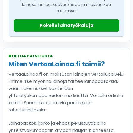
lainasummaa, kuukausierää ja maksuaikaa
rauhassa.
Kokeile lainatyökaluja
TIETOA PALVELUSTA
Miten VertaaLainaa.fi toimii?
VertaaLainaa.fi on maksuton lainojen vertailupalvelu.
Emme itse myönnä lainoja tai tee lainapäätöksiä,
vaan hakemukset käsitellään
yhteistyökumppaneidemme kautta. Vertailu ei kata
kaikkia Suomessa toimivia pankkeja ja
rahoituslaitoksia.
Lainapäätös, korko ja ehdot perustuvat aina
yhteistyökumppanin arvioon hakijan tilanteesta.