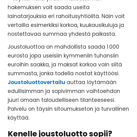
hakemuksen voit saada useita
lainatarjouksia eri rahoitusyhtiöiltä. Näin voit
vertailla esimerkiksi korkoa, kuukausikuluja ja
nostettavaa summaa yhdestä paikasta.
Joustoluottoa on mahdollista saada 1 000
eurosta jopa useisiin kymmeniin tuhansiin
euroihin saakka, ja maksat korkoa vain siitä
summasta, jonka todella nostat käyttöösi.
Joustoluottovertailu
auttaa löytämään
edullisimman ja sopivimman vaihtoehdon
juuri omaan taloudelliseen tilanteeseesi.
Palvelu on täysin sitoumukseton ja turvallinen
käyttää.
Kenelle joustoluotto sopii?