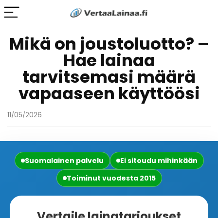
Mikä on joustoluotto? –
Hae lainaa
tarvitsemasi määrä
vapaaseen käyttöösi
11/05/2026
Suomalainen palvelu
Ei sitoudu mihinkään
Toiminut vuodesta 2015
Vertaile lainatarjoukset