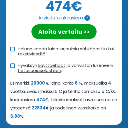
474
€
Arvioitu kuukausierä
?
Aloita vertailu >>
Haluan saada lainatarjouksia sähköpostiin tai
tekstiviestillä.
Hyväksyn
käyttöehdot
ja vahvistan lukeneeni
tietosuojaselosteen
.
Esimerkki:
20000
€ laina, korko
6
%, maksuaika
4
vuotta, avausmaksu 0 € ja tilinhoitomaksu 5 €/kk,
kuukausierä
474
€, takaisinmaksettava summa on
yhteensä
22834
€ ja todellinen vuosikorko on
6.88
%.