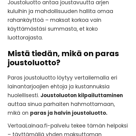
Joustoluotto antaa joustavuutta arjen
kuluihin ja mahdollisuuden hallita omaa
rahankäyttöä – maksat korkoa vain
käyttämästäsi summasta, et koko
luottorajasta.
Mistä tiedän, mikä on paras
joustoluotto?
Paras joustoluotto löytyy vertailemalla eri
lainantarjoajien ehtoja ja kustannuksia
huolellisesti.
Joustoluoton kilpailuttaminen
auttaa sinua parhaiten hahmottamaan,
mikä on
paras ja halvin joustoluotto.
VertaaLainaa.fi-palvelu tekee tämän helpoksi
– täyttämällä yhden maksuttoman