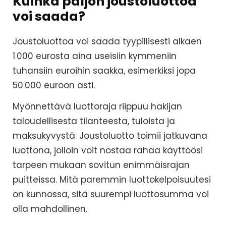
Kuinka paljon joustoluottoa
voi saada?
Joustoluottoa voi saada tyypillisesti alkaen
1 000 eurosta aina useisiin kymmeniin
tuhansiin euroihin saakka, esimerkiksi jopa
50 000 euroon asti.
Myönnettävä luottoraja riippuu hakijan
taloudellisesta tilanteesta, tuloista ja
maksukyvystä. Joustoluotto toimii jatkuvana
luottona, jolloin voit nostaa rahaa käyttöösi
tarpeen mukaan sovitun enimmäisrajan
puitteissa. Mitä paremmin luottokelpoisuutesi
on kunnossa, sitä suurempi luottosumma voi
olla mahdollinen.