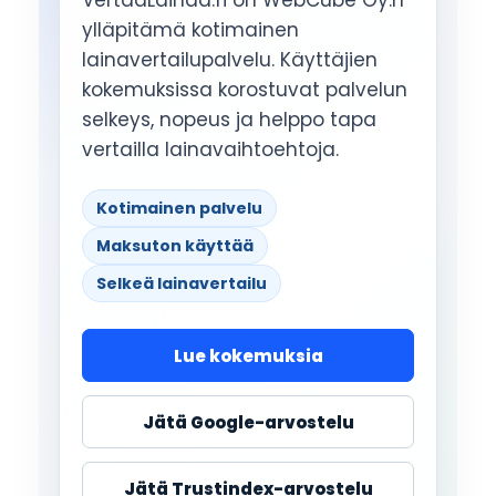
VertaaLainaa.fi on WebCube Oy:n
ylläpitämä kotimainen
lainavertailupalvelu. Käyttäjien
kokemuksissa korostuvat palvelun
selkeys, nopeus ja helppo tapa
vertailla lainavaihtoehtoja.
Kotimainen palvelu
Maksuton käyttää
Selkeä lainavertailu
Lue kokemuksia
Jätä Google-arvostelu
Jätä Trustindex-arvostelu