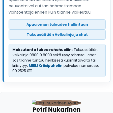
neuvonta voi auttaa hahmottamaan
vaihtoehtoja ennen kuin tilanne vaikeutuu.
Apua oman talouden hallintaan
Takuusäätiön Velkalinja ja chat
Maksutonta tukea rahahuoliin:
Takuusäätiön
Velkalinja 0800 9 8009 sekä Kysy rahasta -chat.
Jos tilanne tuntuu henkisesti kuormittavalta tai
kriisiytyy,
MIELI Kriisipuhelin
palvelee numerossa
09 2525 0111.
Petri Nukarinen