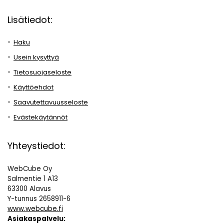
Lisätiedot:
Haku
Usein kysyttyä
Tietosuojaseloste
Käyttöehdot
Saavutettavuusseloste
Evästekäytännöt
Yhteystiedot:
WebCube Oy
Salmentie 1 A13
63300 Alavus
Y-tunnus 2658911-6
www.webcube.fi
Asiakaspalvelu: