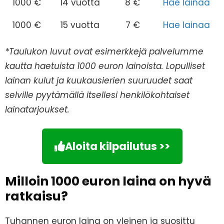
1000 €
14 vuotta
8 €
Hae lainaa
1000 €
15 vuotta
7 €
Hae lainaa
*Taulukon luvut ovat esimerkkejä palvelumme
kautta haetuista 1000 euron lainoista. Lopulliset
lainan kulut ja kuukausierien suuruudet saat
selville pyytämällä itsellesi henkilökohtaiset
lainatarjoukset.
Aloita kilpailutus >>
Milloin 1000 euron laina on hyvä
ratkaisu?
Tuhannen euron laina on yleinen ja suosittu