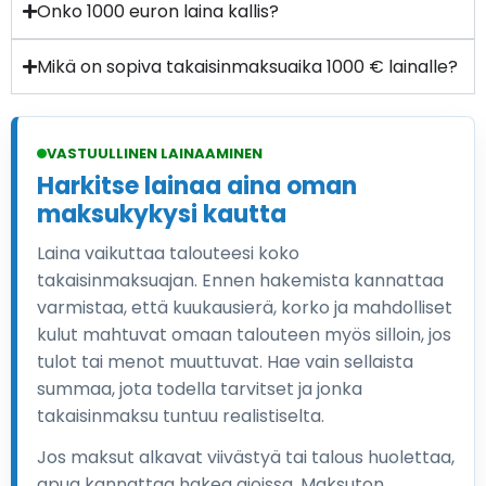
Onko 1000 euron laina kallis?
Mikä on sopiva takaisinmaksuaika 1000 € lainalle?
VASTUULLINEN LAINAAMINEN
Harkitse lainaa aina oman
maksukykysi kautta
Laina vaikuttaa talouteesi koko
takaisinmaksuajan. Ennen hakemista kannattaa
varmistaa, että kuukausierä, korko ja mahdolliset
kulut mahtuvat omaan talouteen myös silloin, jos
tulot tai menot muuttuvat. Hae vain sellaista
summaa, jota todella tarvitset ja jonka
takaisinmaksu tuntuu realistiselta.
Jos maksut alkavat viivästyä tai talous huolettaa,
apua kannattaa hakea ajoissa. Maksuton