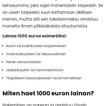
lainasumma, joka sopii monenlaisiin tarpeisiin. Se
on usein tarpeeksi suuri kattamaan äkillisen
menon, mutta silti sen takaisinmaksu onnistuu
monelta ilman pitkäaikaista sitoutumista.
Lainaa 1000 euroa esimerkiksi:
Auton tai kodinkoneen korjaamiseen
Vuokravakuuteen tai takuuvuokraan
Pieniin remonttitöihin
Lääkärikuluihin tai hammashoitoon
Tilapäiseen kassavajeeseen tai lomamatkaan
Miten haet 1000 euron lainan?
Hakeminen on nopeaa ja onnistuu täysin