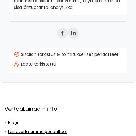
rahoitusmarkkinat, lainavertailu, käyttäjälähtöinen
sisällöntuotanto, analytiikka
Sisällön tarkistus & toimitukselliset periaatteet
Laatu tarkistettu
VertaaLainaa – info
Blogi
Lainavertailumme periaatteet