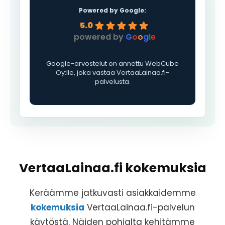
Powered by Google:
5.0
powered by
G
o
o
g
l
e
Google-arvostelut on annettu WebCube
Oy:lle, joka vastaa VertaaLainaa.fi-
palvelusta.
VertaaLainaa.fi kokemuksia
Keräämme jatkuvasti asiakkaidemme
kokemuksia
VertaaLainaa.fi-palvelun
käytöstä. Näiden pohjalta kehitämme