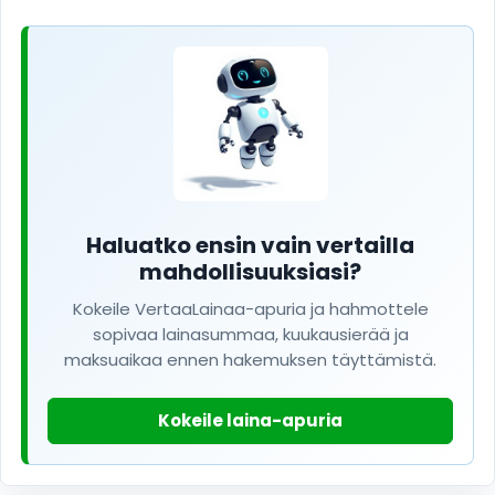
Haluatko ensin vain vertailla
mahdollisuuksiasi?
Kokeile VertaaLainaa-apuria ja hahmottele
sopivaa lainasummaa, kuukausierää ja
maksuaikaa ennen hakemuksen täyttämistä.
Kokeile laina-apuria