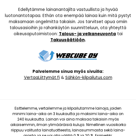
Edellytämme lainanantajilta vastuullista ja hyvää
luotonantotapaa. Ethän ota enempää lainaa kuin mitä pystyt
maksamaan ongelmitta takaisin. Jos tarvitset apua omiin
talousasioihin ja rahankäytön suunnitteluun, ota yhteyttä
oikeusaputoimistoon:
Talous- ja velkaneuvonta
tai
Takuusäätiöön
.
Palvelemme sinua myös sivuilla:
VertaaLiittymät.fi
&
Sähkön-kilpailutus.com
Esittelemme, vertailemme ja kilpailutamme lainoja, joiden
minimi laina-aika on 3 kuukautta ja maksimi laina-aika on
240 kuukautta. Lainan voi aina maksaa takaisin myös
aikaisemmin, ilman ylimääräisiä kuluja. Nimellinen vuosikorko
riippuu valitusta lainatuotteesta, lainasummasta sekä laina-
ajasta, ja se voi olla välillä 0 % ja 20 %. Esimerkki: