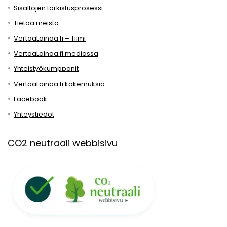
Sisältöjen tarkistusprosessi
Tietoa meistä
VertaaLainaa.fi – Tiimi
VertaaLainaa.fi mediassa
Yhteistyökumppanit
VertaaLainaa.fi kokemuksia
Facebook
Yhteystiedot
CO2 neutraali webbisivu