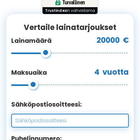
Turvallinen
Trustindex
in vahvistama
Vertaile lainatarjoukset
20000
€
Lainamäärä
4
vuotta
Maksuaika
Sähköpostiosoitteesi:
Puhelinnumero: