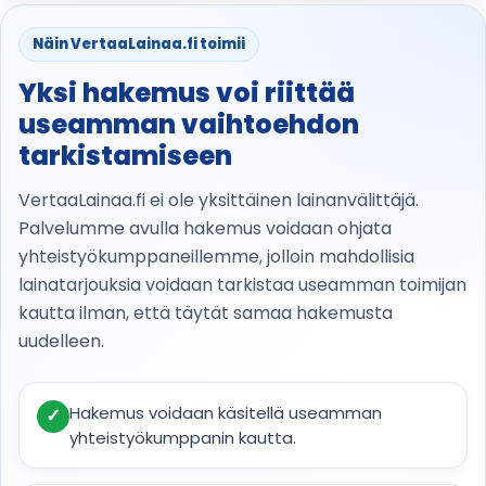
Näin VertaaLainaa.fi toimii
Yksi hakemus voi riittää
useamman vaihtoehdon
tarkistamiseen
VertaaLainaa.fi ei ole yksittäinen lainanvälittäjä.
Palvelumme avulla hakemus voidaan ohjata
yhteistyökumppaneillemme, jolloin mahdollisia
lainatarjouksia voidaan tarkistaa useamman toimijan
kautta ilman, että täytät samaa hakemusta
uudelleen.
Hakemus voidaan käsitellä useamman
✓
yhteistyökumppanin kautta.