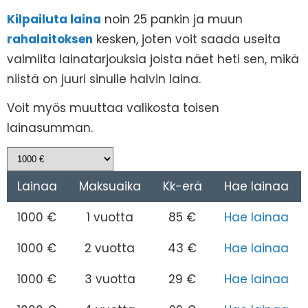
Kilpailuta laina
noin 25 pankin ja muun
rahalaitoksen
kesken, joten voit saada useita
valmiita lainatarjouksia joista näet heti sen, mikä
niistä on juuri sinulle halvin laina.
Voit myös muuttaa valikosta toisen
lainasumman.
Lainaa
Maksuaika
Kk-erä
Hae lainaa
1000 €
1 vuotta
85 €
Hae lainaa
1000 €
2 vuotta
43 €
Hae lainaa
1000 €
3 vuotta
29 €
Hae lainaa