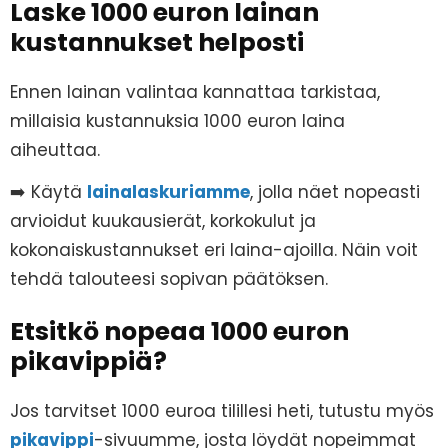
Laske 1000 euron lainan
kustannukset helposti
Ennen lainan valintaa kannattaa tarkistaa,
millaisia kustannuksia 1000 euron laina
aiheuttaa.
➡️ Käytä
lainalaskuriamme
, jolla näet nopeasti
arvioidut kuukausierät, korkokulut ja
kokonaiskustannukset eri laina-ajoilla. Näin voit
tehdä talouteesi sopivan päätöksen.
Etsitkö nopeaa 1000 euron
pikavippiä?
Jos tarvitset 1000 euroa tilillesi heti, tutustu myös
pikavippi
-sivuumme, josta löydät nopeimmat