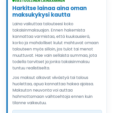
VASTUULLINEN LAINAAMINEN
Harkitse lainaa aina oman
maksukykysi kautta
Laina vaikuttaa talouteesi koko
takaisinmaksuajan. Ennen hakemista
kannattaa varmistaa, että kuukausierä,
korko ja mahdolliset kulut mahtuvat omaan
talouteen myös silloin, jos tulot tai menot
muuttuvat. Hae vain sellaista summaa, jota
todella tarvitset ja jonka takaisinmaksu
tuntuu realistiselta.
Jos maksut alkavat viivästyä tai talous
huolettaa, apua kannattaa hakea ajoissa.
Maksuton neuvonta voi auttaa
hahmottamaan vaihtoehtoja ennen kuin
tilanne vaikeutuu.