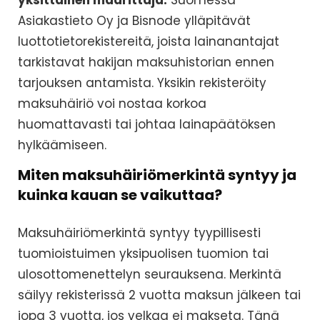
yksittäinen määrittäjä.
Suomessa
Asiakastieto Oy ja Bisnode ylläpitävät
luottotietorekistereitä, joista lainanantajat
tarkistavat hakijan maksuhistorian ennen
tarjouksen antamista. Yksikin rekisteröity
maksuhäiriö voi nostaa korkoa
huomattavasti tai johtaa lainapäätöksen
hylkäämiseen.
Miten maksuhäiriömerkintä syntyy ja
kuinka kauan se vaikuttaa?
Maksuhäiriömerkintä syntyy tyypillisesti
tuomioistuimen yksipuolisen tuomion tai
ulosottomenettelyn seurauksena. Merkintä
säilyy rekisterissä 2 vuotta maksun jälkeen tai
jopa 3 vuotta, jos velkaa ei makseta. Tänä