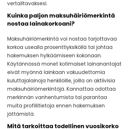
vertailtavaksesi.
Kuinka paljon maksuhäiriömerkintä
nostaa lainakorkoani?
Maksuhäiriömerkintä voi nostaa tarjottavaa
korkoa usealla prosenttiyksiköllä tai johtaa
hakemuksen hylkäämiseen kokonaan.
Käytännössä monet kotimaiset lainanantajat
eivät myönnä lainkaan vakuudettomia
kuluttajalainoja henkilöille, joilla on aktiivisia
maksuhäiriömerkintöjä. Kannattaa odottaa
merkinnän vanhentumista tai parantaa
muita profiilitietoja ennen hakemuksen
jättämistä.
Mitä tarkoittaa todellinen vuosikorko