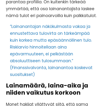
parantaa profiilia. On kuitenkin tärkeää
ymmärtää, että osa lainanantajista laskee
nämä tulot eri painoarvoilla kuin palkkatulot.
”Lainanantajan näkökulmasta vakaa ja
ennustettava tulovirta on tärkeämpää
kuin korkea mutta epäsäännöllinen tulo.
Riskiarvio hinnoitellaan aina
epävarmuuteen, ei pelkästään
absoluuttiseen tulosummaan.”
(Finanssivalvonta, lainanantoa koskevat
suositukset)
Lainamäärä, laina-aika ja
niiden vaikutus korkoon
Monet hakijat yllättyvät siitä, että sama