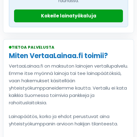
rauhassa.
Kokeile lainatyökaluja
TIETOA PALVELUSTA
Miten VertaaLainaa.fi toimii?
VertaaLainaa.fi on maksuton lainojen vertailupalvelu.
Emme itse myönnä lainoja tai tee lainapäätöksiä,
vaan hakemukset käsitellään
yhteistyökumppaneidemme kautta. Vertailu ei kata
kaikkia Suomessa toimivia pankkeja ja
rahoituslaitoksia.
Lainapäätös, korko ja ehdot perustuvat aina
yhteistyökumppanin arvioon hakijan tilanteesta.