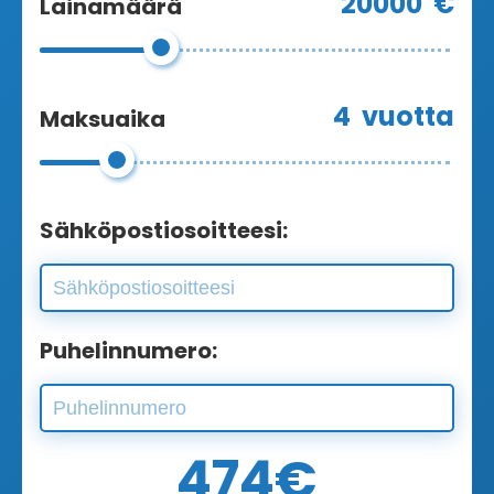
20000
€
Lainamäärä
4
vuotta
Maksuaika
Sähköpostiosoitteesi:
Puhelinnumero:
474
€