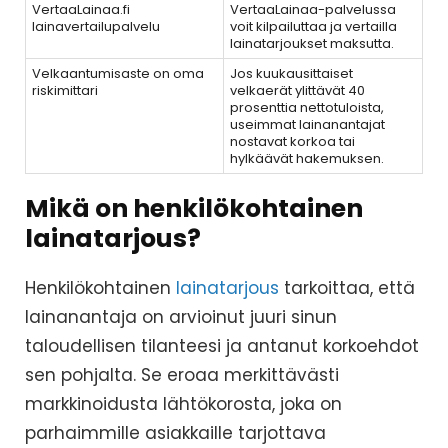
VertaaLainaa.fi
VertaaLainaa-palvelussa
lainavertailupalvelu
voit kilpailuttaa ja vertailla
lainatarjoukset maksutta.
Velkaantumisaste on oma
Jos kuukausittaiset
riskimittari
velkaerät ylittävät 40
prosenttia nettotuloista,
useimmat lainanantajat
nostavat korkoa tai
hylkäävät hakemuksen.
Mikä on henkilökohtainen
lainatarjous?
Henkilökohtainen
lainatarjous
tarkoittaa, että
lainanantaja on arvioinut juuri sinun
taloudellisen tilanteesi ja antanut korkoehdot
sen pohjalta. Se eroaa merkittävästi
markkinoidusta lähtökorosta, joka on
parhaimmille asiakkaille tarjottava