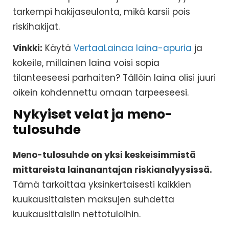
tarkempi hakijaseulonta, mikä karsii pois
riskihakijat.
Vinkki:
Käytä
VertaaLainaa laina-apuria
ja
kokeile, millainen laina voisi sopia
tilanteeseesi parhaiten? Tällöin laina olisi juuri
oikein kohdennettu omaan tarpeeseesi.
Nykyiset velat ja meno-
tulosuhde
Meno-tulosuhde on yksi keskeisimmistä
mittareista lainanantajan riskianalyysissä.
Tämä tarkoittaa yksinkertaisesti kaikkien
kuukausittaisten maksujen suhdetta
kuukausittaisiin nettotuloihin.