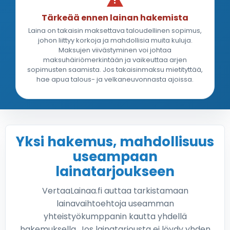
Tärkeää ennen lainan hakemista
Laina on takaisin maksettava taloudellinen sopimus,
johon liittyy korkoja ja mahdollisia muita kuluja.
Maksujen viivästyminen voi johtaa
maksuhäiriömerkintään ja vaikeuttaa arjen
sopimusten saamista. Jos takaisinmaksu mietityttää,
hae apua talous- ja velkaneuvonnasta ajoissa.
Yksi hakemus, mahdollisuus
useampaan
lainatarjoukseen
VertaaLainaa.fi auttaa tarkistamaan
lainavaihtoehtoja useamman
yhteistyökumppanin kautta yhdellä
hakemuksella. Jos lainatarjousta ei löydy yhden