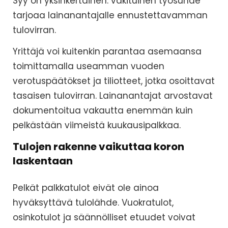
Syy on yksinkertainen: vakituinen työsuhde
tarjoaa lainanantajalle ennustettavamman
tulovirran.
Yrittäjä voi kuitenkin parantaa asemaansa
toimittamalla useamman vuoden
verotuspäätökset ja tiliotteet, jotka osoittavat
tasaisen tulovirran. Lainanantajat arvostavat
dokumentoitua vakautta enemmän kuin
pelkästään viimeistä kuukausipalkkaa.
Tulojen rakenne vaikuttaa koron
laskentaan
Pelkät palkkatulot eivät ole ainoa
hyväksyttävä tulolähde. Vuokratulot,
osinkotulot ja säännölliset etuudet voivat