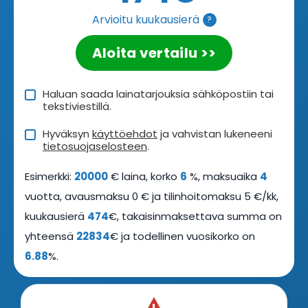
Arvioitu kuukausierä
?
Aloita vertailu >>
Haluan saada lainatarjouksia sähköpostiin tai
tekstiviestillä.
Hyväksyn
käyttöehdot
ja vahvistan lukeneeni
tietosuojaselosteen
.
Esimerkki:
20000
€ laina, korko
6
%, maksuaika
4
vuotta, avausmaksu 0 € ja tilinhoitomaksu 5 €/kk,
kuukausierä
474
€, takaisinmaksettava summa on
yhteensä
22834
€ ja todellinen vuosikorko on
6.88
%.