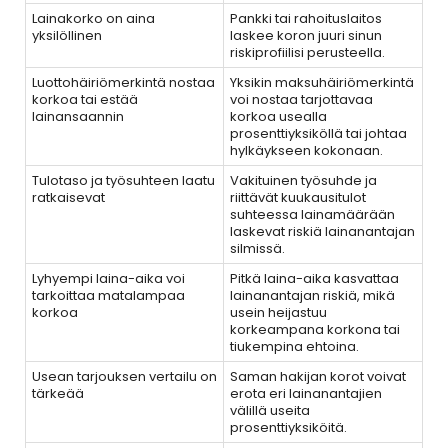
Lainakorko on aina
Pankki tai rahoituslaitos
yksilöllinen
laskee koron juuri sinun
riskiprofiilisi perusteella.
Luottohäiriömerkintä nostaa
Yksikin maksuhäiriömerkintä
korkoa tai estää
voi nostaa tarjottavaa
lainansaannin
korkoa usealla
prosenttiyksiköllä tai johtaa
hylkäykseen kokonaan.
Tulotaso ja työsuhteen laatu
Vakituinen työsuhde ja
ratkaisevat
riittävät kuukausitulot
suhteessa lainamäärään
laskevat riskiä lainanantajan
silmissä.
Lyhyempi laina-aika voi
Pitkä laina-aika kasvattaa
tarkoittaa matalampaa
lainanantajan riskiä, mikä
korkoa
usein heijastuu
korkeampana korkona tai
tiukempina ehtoina.
Usean tarjouksen vertailu on
Saman hakijan korot voivat
tärkeää
erota eri lainanantajien
välillä useita
prosenttiyksiköitä.