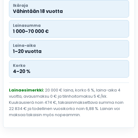
Ikäraja
Vähintään 18 vuotta
Lainasumma
1 000–70 000 €
Laina-aika
1–20 vuotta
Korko
4–20 %
Lainaesimerkki:
20 000 € laina, korko 6 %, laina-aika 4
vuotta, avausmaksu 0 € ja tilinhoitomaksu 5 €/kk.
Kuukausierä noin 474 €, takaisinmaksettava summa noin
22 834 € ja todellinen vuosikorko noin 6,88 %. Lainan voi
maksaa takaisin myös nopeammin.