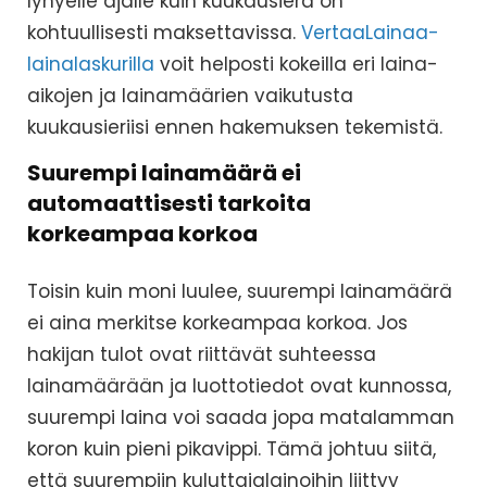
lyhyelle ajalle kuin kuukausierä on
kohtuullisesti maksettavissa.
VertaaLainaa-
lainalaskurilla
voit helposti kokeilla eri laina-
aikojen ja lainamäärien vaikutusta
kuukausieriisi ennen hakemuksen tekemistä.
Suurempi lainamäärä ei
automaattisesti tarkoita
korkeampaa korkoa
Toisin kuin moni luulee, suurempi lainamäärä
ei aina merkitse korkeampaa korkoa. Jos
hakijan tulot ovat riittävät suhteessa
lainamäärään ja luottotiedot ovat kunnossa,
suurempi laina voi saada jopa matalamman
koron kuin pieni pikavippi. Tämä johtuu siitä,
että suurempiin kuluttajalainoihin liittyy