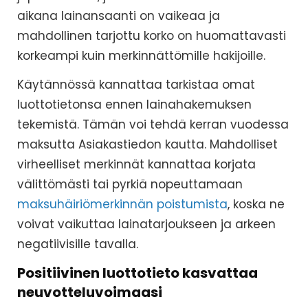
aikana lainansaanti on vaikeaa ja
mahdollinen tarjottu korko on huomattavasti
korkeampi kuin merkinnättömille hakijoille.
Käytännössä kannattaa tarkistaa omat
luottotietonsa ennen lainahakemuksen
tekemistä. Tämän voi tehdä kerran vuodessa
maksutta Asiakastiedon kautta. Mahdolliset
virheelliset merkinnät kannattaa korjata
välittömästi tai pyrkiä nopeuttamaan
maksuhäiriömerkinnän poistumista
, koska ne
voivat vaikuttaa lainatarjoukseen ja arkeen
negatiivisille tavalla.
Positiivinen luottotieto kasvattaa
neuvotteluvoimaasi