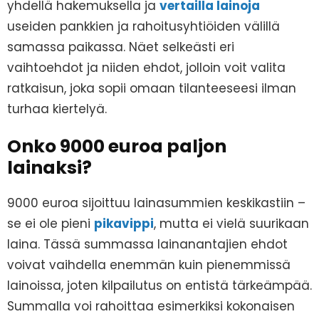
yhdellä hakemuksella ja
vertailla lainoja
useiden pankkien ja rahoitusyhtiöiden välillä
samassa paikassa. Näet selkeästi eri
vaihtoehdot ja niiden ehdot, jolloin voit valita
ratkaisun, joka sopii omaan tilanteeseesi ilman
turhaa kiertelyä.
Onko 9000 euroa paljon
lainaksi?
9000 euroa sijoittuu lainasummien keskikastiin –
se ei ole pieni
pikavippi
, mutta ei vielä suurikaan
laina. Tässä summassa lainanantajien ehdot
voivat vaihdella enemmän kuin pienemmissä
lainoissa, joten kilpailutus on entistä tärkeämpää.
Summalla voi rahoittaa esimerkiksi kokonaisen