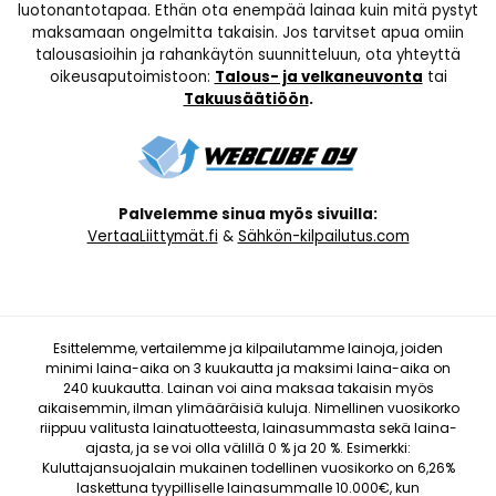
luotonantotapaa. Ethän ota enempää lainaa kuin mitä pystyt
maksamaan ongelmitta takaisin. Jos tarvitset apua omiin
talousasioihin ja rahankäytön suunnitteluun, ota yhteyttä
oikeusaputoimistoon:
Talous- ja velkaneuvonta
tai
Takuusäätiöön
.
Palvelemme sinua myös sivuilla:
VertaaLiittymät.fi
&
Sähkön-kilpailutus.com
Esittelemme, vertailemme ja kilpailutamme lainoja, joiden
minimi laina-aika on 3 kuukautta ja maksimi laina-aika on
240 kuukautta. Lainan voi aina maksaa takaisin myös
aikaisemmin, ilman ylimääräisiä kuluja. Nimellinen vuosikorko
riippuu valitusta lainatuotteesta, lainasummasta sekä laina-
ajasta, ja se voi olla välillä 0 % ja 20 %. Esimerkki:
Kuluttajansuojalain mukainen todellinen vuosikorko on 6,26%
laskettuna tyypilliselle lainasummalle 10.000€, kun