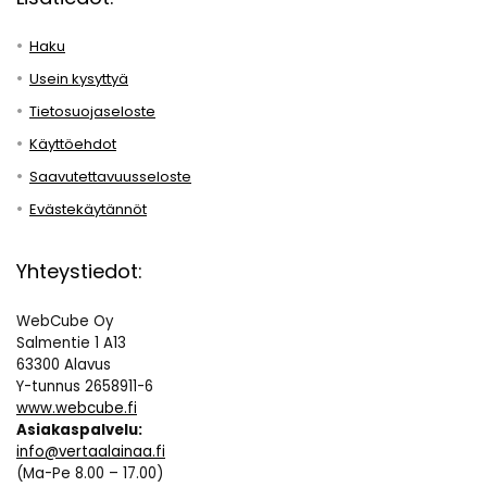
Haku
Usein kysyttyä
Tietosuojaseloste
Käyttöehdot
Saavutettavuusseloste
Evästekäytännöt
Yhteystiedot:
WebCube Oy
Salmentie 1 A13
63300 Alavus
Y-tunnus 2658911-6
www.webcube.fi
Asiakaspalvelu:
info@vertaalainaa.fi
(Ma-Pe 8.00 – 17.00)