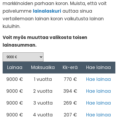
markkinoiden parhaan koron. Muista, että voit
palvelumme
lainalaskuri
auttaa sinua
vertailemaan lainan koron vaikutusta lainan
kuluihin.
Voit myös muuttaa valikosta toisen
lainasumman.
Lainaa
Maksuaika
Kk-erä
Hae lainaa
9000 €
1 vuotta
770 €
Hae lainaa
9000 €
2 vuotta
394 €
Hae lainaa
9000 €
3 vuotta
269 €
Hae lainaa
9000 €
4 vuotta
207 €
Hae lainaa