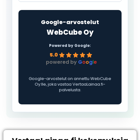
Google-arvostelut
WebCube Oy
Powered by Google:
5.0
powered by
G
o
o
g
l
e
Google-arvostelut on annettu WebCube
Oy:lle, joka vastaa VertaaLainaa.fi-
palvelusta.