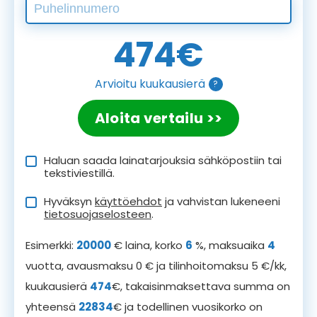
474
€
Arvioitu kuukausierä
?
Aloita vertailu >>
Haluan saada lainatarjouksia sähköpostiin tai
tekstiviestillä.
Hyväksyn
käyttöehdot
ja vahvistan lukeneeni
tietosuojaselosteen
.
Esimerkki:
20000
€ laina, korko
6
%, maksuaika
4
vuotta, avausmaksu 0 € ja tilinhoitomaksu 5 €/kk,
kuukausierä
474
€, takaisinmaksettava summa on
yhteensä
22834
€ ja todellinen vuosikorko on