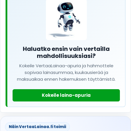
Haluatko ensin vain vertailla
mahdollisuuksiasi?
Kokeile VertaaLainaa-apuria ja hahmottele
sopivaa lainasummaa, kuukausierää ja
maksuaikaa ennen hakemuksen täyttämistä.
Kokeile laina-apuria
Näin VertaaLainaa.fi toimii