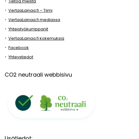
Tietoa meistä
VertaaLainaa.fi – Tiimi
VertaaLainaa.fi mediassa
Yhteistyökumppanit
VertaaLainaa.fi kokemuksia
Facebook
Yhteystiedot
CO2 neutraali webbisivu
Lisätiedot: