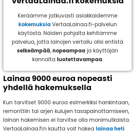
VertaaLainaa.fi kokemuksia
Keräämme jatkuvasti asiakkaidemme
kokemuksia
VertaaLainaa.fi-palvelun
käytöstä. Näiden pohjalta kehitämme
palvelua, jotta lainojen vertailu olisi entistä
selkeämpää
,
nopeampaa
ja käyttäjän
kannalta
luotettavampaa
.
Lainaa 9000 euroa nopeasti
yhdellä hakemuksella
Kun tarvitset 9000 euroa esimerkiksi hankintaan,
remonttiin tai arjen kulujen tasapainottamiseen,
lainan hakemisen ei tarvitse olla monimutkaista.
VertaaLainaa.fi:n kautta voit hakea
lainaa heti