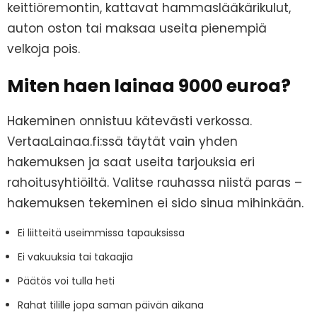
keittiöremontin, kattavat hammaslääkärikulut,
auton oston tai maksaa useita pienempiä
velkoja pois.
Miten haen lainaa 9000 euroa?
Hakeminen onnistuu kätevästi verkossa.
VertaaLainaa.fi:ssä täytät vain yhden
hakemuksen ja saat useita tarjouksia eri
rahoitusyhtiöiltä. Valitse rauhassa niistä paras –
hakemuksen tekeminen ei sido sinua mihinkään.
Ei liitteitä useimmissa tapauksissa
Ei vakuuksia tai takaajia
Päätös voi tulla heti
Rahat tilille jopa saman päivän aikana