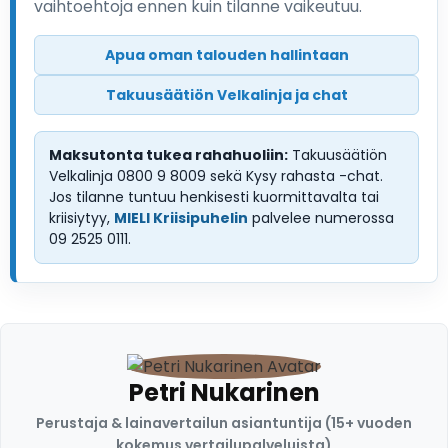
vaihtoehtoja ennen kuin tilanne vaikeutuu.
Apua oman talouden hallintaan
Takuusäätiön Velkalinja ja chat
Maksutonta tukea rahahuoliin:
Takuusäätiön
Velkalinja 0800 9 8009 sekä Kysy rahasta -chat.
Jos tilanne tuntuu henkisesti kuormittavalta tai
kriisiytyy,
MIELI Kriisipuhelin
palvelee numerossa
09 2525 0111.
Petri Nukarinen
Perustaja & lainavertailun asiantuntija (15+ vuoden
kokemus vertailupalveluista)