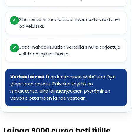
Sinun ei tarvitse aloittaa hakemusta alusta eri
✓
palveluissa.
Saat mahdollisuuden vertailla sinulle tarjottuja
✓
vaihtoehtoja rauhassa.
VertaaLainaa.fi
on kotimainen WebCube Oy:n
ylläpitämä palvelu. Palvelun käyttö on
maksutonta, eikä lainatarjouksen pyytäminen
velvoita ottamaan lainaa vastaan.
Lainaa 9000 euroa heti tilille