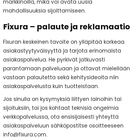
markkinoilla, mikä voi avata uusia
mahdollisuuksia sijoittamiseen.
Fixura – palaute ja reklamaatio
Fixuran keskeinen tavoite on ylläpitää korkeaa
asiakastyytyväisyyttä ja tarjota erinomaista
asiakaspalvelua. He pyrkivät jatkuvasti
parantamaan palveluaan ja ottavat mielellään
vastaan palautetta sekä kehitysideoita niin
asiakaspalvelusta kuin tuotteistaan.
Jos sinulla on kysymyksiä liittyen lainoihin tai
sijoituksiin, tai jos kohtaat teknisiä ongelmia
verkkopalvelussa, ota ensisijaisesti yhteyttä
asiakaspalveluun sähköpostitse osoitteeseen
info@fixura.com
.