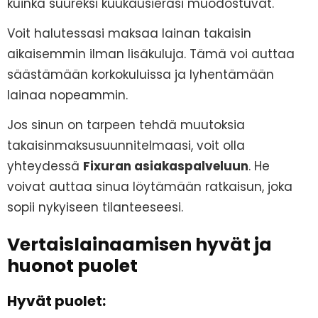
kuinka suureksi kuukausieräsi muodostuvat.
Voit halutessasi maksaa lainan takaisin
aikaisemmin ilman lisäkuluja. Tämä voi auttaa
säästämään korkokuluissa ja lyhentämään
lainaa nopeammin.
Jos sinun on tarpeen tehdä muutoksia
takaisinmaksusuunnitelmaasi, voit olla
yhteydessä
Fixuran asiakaspalveluun
. He
voivat auttaa sinua löytämään ratkaisun, joka
sopii nykyiseen tilanteeseesi.
Vertaislainaamisen hyvät ja
huonot puolet
Hyvät puolet: