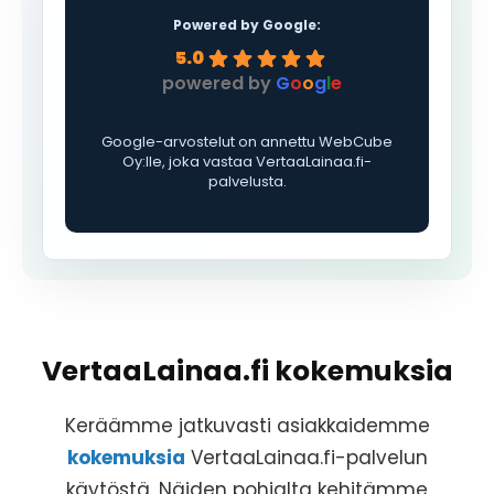
Powered by Google:
5.0
powered by
G
o
o
g
l
e
Google-arvostelut on annettu WebCube
Oy:lle, joka vastaa VertaaLainaa.fi-
palvelusta.
VertaaLainaa.fi kokemuksia
Keräämme jatkuvasti asiakkaidemme
kokemuksia
VertaaLainaa.fi-palvelun
käytöstä. Näiden pohjalta kehitämme