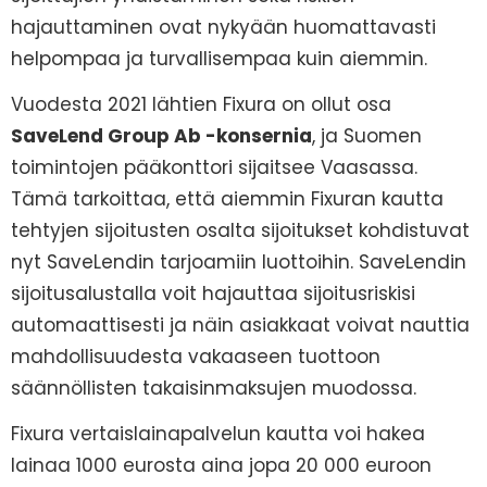
hajauttaminen ovat nykyään huomattavasti
helpompaa ja turvallisempaa kuin aiemmin.
Vuodesta 2021 lähtien Fixura on ollut osa
SaveLend Group Ab -konsernia
, ja Suomen
toimintojen pääkonttori sijaitsee Vaasassa.
Tämä tarkoittaa, että aiemmin Fixuran kautta
tehtyjen sijoitusten osalta sijoitukset kohdistuvat
nyt SaveLendin tarjoamiin luottoihin. SaveLendin
sijoitusalustalla voit hajauttaa sijoitusriskisi
automaattisesti ja näin asiakkaat voivat nauttia
mahdollisuudesta vakaaseen tuottoon
säännöllisten takaisinmaksujen muodossa.
Fixura vertaislainapalvelun kautta voi hakea
lainaa 1000 eurosta aina jopa 20 000 euroon