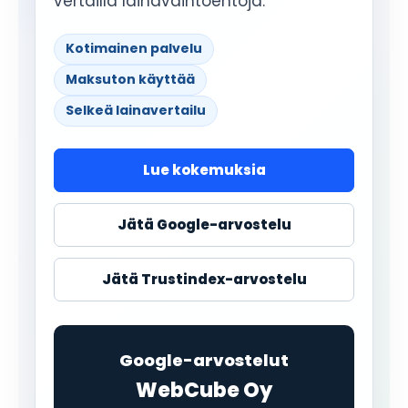
vertailla lainavaihtoehtoja.
Kotimainen palvelu
Maksuton käyttää
Selkeä lainavertailu
Lue kokemuksia
Jätä Google-arvostelu
Jätä Trustindex-arvostelu
Google-arvostelut
WebCube Oy