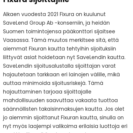
Alkaen vuodesta 2021 Fixura on kuulunut
SaveLend Group Ab -konserniin, ja heidän
Suomen toimintojensa pääkonttori sijaitsee
Vaasassa. Tämä muutos merkitsee sitä, että
aiemmat Fixuran kautta tehtyihin sijoituksiin
liittyvät asiat hoidetaan nyt SaveLendin kautta.
SaveLendin sijoitusalustalla sijoittajan varat
hajautetaan tarkkaan eri lainojen välille, mikä
auttaa minimoida sijoitusriskejä. Tämä
hajauttaminen tarjoaa sijoittajalle
mahdollisuuden saavuttaa vakaata tuottoa
säännöllisten takaisinmaksujen kautta. Jos olet
jo aiemmin sijoittanut Fixuran kautta, sinulla on
nyt myös laajempi valikoima erilaisia luottoja eri