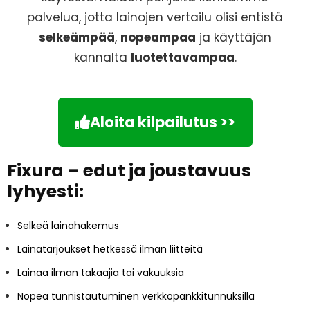
palvelua, jotta lainojen vertailu olisi entistä
selkeämpää
,
nopeampaa
ja käyttäjän
kannalta
luotettavampaa
.
Aloita kilpailutus >>
Fixura – edut ja joustavuus
lyhyesti:
Selkeä lainahakemus
Lainatarjoukset hetkessä ilman liitteitä
Lainaa ilman takaajia tai vakuuksia
Nopea tunnistautuminen verkkopankkitunnuksilla