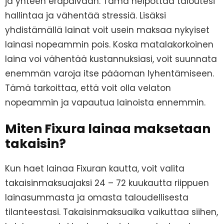
ja yhteen eräpäivään. Tämä helpottaa taloutesi
hallintaa ja vähentää stressiä. Lisäksi
yhdistämällä lainat voit usein maksaa nykyiset
lainasi nopeammin pois. Koska matalakorkoinen
laina voi vähentää kustannuksiasi, voit suunnata
enemmän varoja itse pääoman lyhentämiseen.
Tämä tarkoittaa, että voit olla velaton
nopeammin ja vapautua lainoista ennemmin.
Miten Fixura lainaa maksetaan
takaisin?
Kun haet lainaa Fixuran kautta, voit valita
takaisinmaksuajaksi 24 – 72 kuukautta riippuen
lainasummasta ja omasta taloudellisesta
tilanteestasi. Takaisinmaksuaika vaikuttaa siihen,