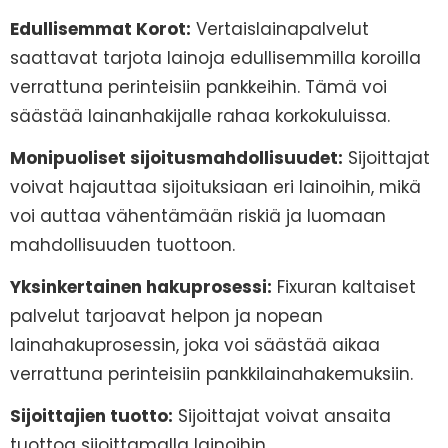
Edullisemmat Korot:
Vertaislainapalvelut
saattavat tarjota lainoja edullisemmilla koroilla
verrattuna perinteisiin pankkeihin. Tämä voi
säästää lainanhakijalle rahaa korkokuluissa.
Monipuoliset sijoitusmahdollisuudet:
Sijoittajat
voivat hajauttaa sijoituksiaan eri lainoihin, mikä
voi auttaa vähentämään riskiä ja luomaan
mahdollisuuden tuottoon.
Yksinkertainen hakuprosessi:
Fixuran kaltaiset
palvelut tarjoavat helpon ja nopean
lainahakuprosessin, joka voi säästää aikaa
verrattuna perinteisiin pankkilainahakemuksiin.
Sijoittajien tuotto:
Sijoittajat voivat ansaita
tuottoa sijoittamalla lainoihin.