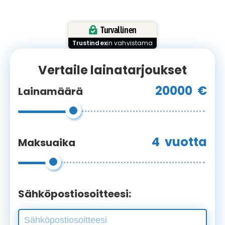
Turvallinen
Trustindex
in vahvistama
Vertaile lainatarjoukset
20000
€
Lainamäärä
4
vuotta
Maksuaika
Sähköpostiosoitteesi: