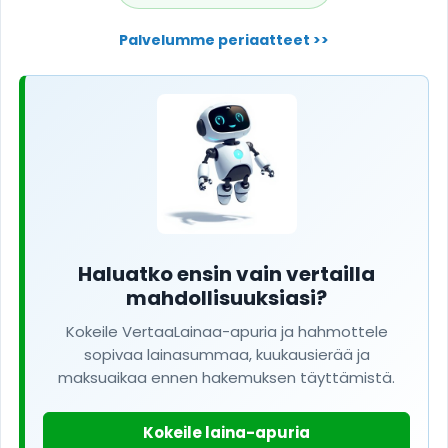
Palvelumme periaatteet >>
Haluatko ensin vain vertailla
mahdollisuuksiasi?
Kokeile VertaaLainaa-apuria ja hahmottele
sopivaa lainasummaa, kuukausierää ja
maksuaikaa ennen hakemuksen täyttämistä.
Kokeile laina-apuria