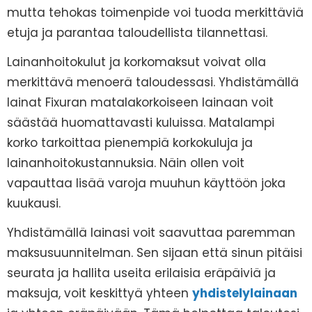
mutta tehokas toimenpide voi tuoda merkittäviä
etuja ja parantaa taloudellista tilannettasi.
Lainanhoitokulut ja korkomaksut voivat olla
merkittävä menoerä taloudessasi. Yhdistämällä
lainat Fixuran matalakorkoiseen lainaan voit
säästää huomattavasti kuluissa. Matalampi
korko tarkoittaa pienempiä korkokuluja ja
lainanhoitokustannuksia. Näin ollen voit
vapauttaa lisää varoja muuhun käyttöön joka
kuukausi.
Yhdistämällä lainasi voit saavuttaa paremman
maksusuunnitelman. Sen sijaan että sinun pitäisi
seurata ja hallita useita erilaisia eräpäiviä ja
maksuja, voit keskittyä yhteen
yhdistelylainaan