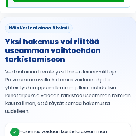
Näin VertaaLainaa.fi toimii
Yksi hakemus voi riittää
useamman vaihtoehdon
tarkistamiseen
VertaaLainaa.fi ei ole yksittäinen lainanvälittäjä.
Palvelumme avulla hakemus voidaan ohjata
yhteistyökumppaneillemme, jolloin mahdollisia
lainatarjouksia voidaan tarkistaa useamman toimijan
kautta ilman, että täytät samaa hakemusta
uudelleen.
Hakemus voidaan käsitellä useamman
✓