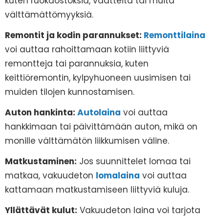
kuten ruokaostoksia, vaatteita tai muita
välttämättömyyksiä.
Remontit ja kodin parannukset:
Remonttilaina
voi auttaa rahoittamaan kotiin liittyviä
remontteja tai parannuksia, kuten
keittiöremontin, kylpyhuoneen uusimisen tai
muiden tilojen kunnostamisen.
Auton hankinta:
Autolaina
voi auttaa
hankkimaan tai päivittämään auton, mikä on
monille välttämätön liikkumisen väline.
Matkustaminen:
Jos suunnittelet lomaa tai
matkaa, vakuudeton
lomalaina
voi auttaa
kattamaan matkustamiseen liittyviä kuluja.
Yllättävät kulut:
Vakuudeton laina voi tarjota