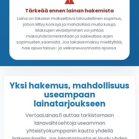
Tärkeää ennen lainan hakemista
Laina on takaisin maksettava taloudellinen sopimus,
johon liittyy korkoja ja mahdollisia muita kuluja.
Maksujen viivästyminen voi johtaa
maksuhäiriömerkintään ja vaikeuttaa arjen
sopimusten saamista. Jos takaisinmaksu mietityttää,
hae apua talous- ja velkaneuvonnasta ajoissa.
Yksi hakemus, mahdollisuus
useampaan
lainatarjoukseen
VertaaLainaa.fi auttaa tarkistamaan
lainavaihtoehtoja useamman
yhteistyökumppanin kautta yhdellä
hakemuksella. Jos lainatarjousta ei löydy yhden