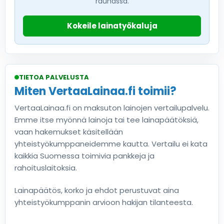
rauhassa.
Kokeile lainatyökaluja
TIETOA PALVELUSTA
Miten VertaaLainaa.fi toimii?
VertaaLainaa.fi on maksuton lainojen vertailupalvelu.
Emme itse myönnä lainoja tai tee lainapäätöksiä,
vaan hakemukset käsitellään
yhteistyökumppaneidemme kautta. Vertailu ei kata
kaikkia Suomessa toimivia pankkeja ja
rahoituslaitoksia.
Lainapäätös, korko ja ehdot perustuvat aina
yhteistyökumppanin arvioon hakijan tilanteesta.