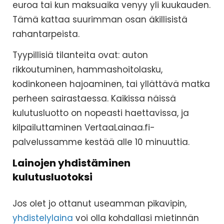
euroa tai kun maksuaika venyy yli kuukauden.
Tämä kattaa suurimman osan äkillisistä
rahantarpeista.
Tyypillisiä tilanteita ovat: auton
rikkoutuminen, hammashoitolasku,
kodinkoneen hajoaminen, tai yllättävä matka
perheen sairastaessa. Kaikissa näissä
kulutusluotto on nopeasti haettavissa, ja
kilpailuttaminen VertaaLainaa.fi-
palvelussamme kestää alle 10 minuuttia.
Lainojen yhdistäminen
kulutusluotoksi
Jos olet jo ottanut useamman pikavipin,
yhdistelylaina
voi olla kohdallasi mietinnän