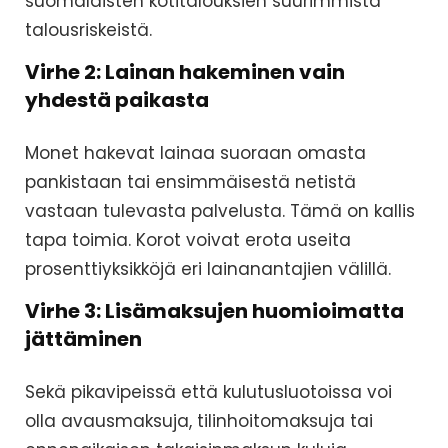
suomalaisten kotitalouksien suurimmista
talousriskeistä.
Virhe 2: Lainan hakeminen vain
yhdestä paikasta
Monet hakevat lainaa suoraan omasta
pankistaan tai ensimmäisestä netistä
vastaan tulevasta palvelusta. Tämä on kallis
tapa toimia. Korot voivat erota useita
prosenttiyksikköjä eri lainanantajien välillä.
Virhe 3: Lisämaksujen huomioimatta
jättäminen
Sekä pikavipeissä että kulutusluotoissa voi
olla avausmaksuja, tilinhoitomaksuja tai