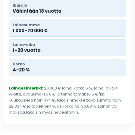
Ikäraja
Vähintään 18 vuotta
Lainasumma
1 000–70 000 €
Laina-aika
1–20 vuotta
Korko
4–20 %
Lainaesimerkki:
20 000 € laina, korko 6 %, laina-aika 4
vuotta, avausmaksu 0 € ja tilinhoitomaksu 5 €/kk.
Kuukausierä noin 474 €, takaisinmaksettava summa noin
22 834 € ja todellinen vuosikorko noin 6,88 %. Lainan voi
maksaa takaisin myös nopeammin.