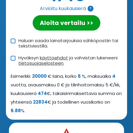
Arvioitu kuukausierä
?
Aloita vertailu >>
Haluan saada lainatarjouksia sähköpostiin tai
tekstiviestillä.
Hyväksyn
käyttöehdot
ja vahvistan lukeneeni
tietosuojaselosteen
.
Esimerkki:
20000
€ laina, korko
6
%, maksuaika
4
vuotta, avausmaksu 0 € ja tilinhoitomaksu 5 €/kk,
kuukausierä
474
€, takaisinmaksettava summa on
yhteensä
22834
€ ja todellinen vuosikorko on
6.88
%.