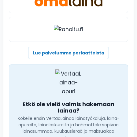
Lue palvelumme periaatteista
Etkö ole vielä valmis hakemaan
lainaa?
Kokeile ensin VertaaLainaa lainatyökaluja, laina-
apureita, lainalaskureita ja hahmottele sopivaa
lainasummaa, kuukausierää ja maksuaikaa