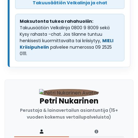
Takuusäätiön Velkalinja ja chat
Maksutonta tukea rahahuoliin:
Takuusäätiön Velkalinja 0800 9 8009 sekä
Kysy rahasta -chat. Jos tilanne tuntuu
henkisesti kuormittavalta tai kriisiytyy,
MIELI
Kriisipuhelin
palvelee numerossa 09 2525
0111.
Petri Nukarinen
Perustaja & lainavertailun asiantuntija (15+
vuoden kokemus vertailupalveluista)