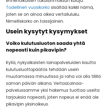
ennenaikaisen takaisinmaksun kuluja.
Todellinen vuosikorko
sisältää kaikki nämä,
joten se on ainoa oikea vertailuluku.
Nimelliskorko on toissijainen.
Usein kysytyt kysymykset
Voiko kulutusluoton saada yhtä
nopeasti kuin pikavipin?
Kyllä, nykyaikaisten lainapalveluiden kautta
kulutusluottopäätös tehdään usein
muutamassa minuutissa ja raha voi olla tilillä
saman päivän aikana. VertaaLainaa-
palvelussamme yksi hakemus tuottaa useita
tarjouksia nopeasti, joten nopeus ei enää ole
pikavipin yksinoikeus.