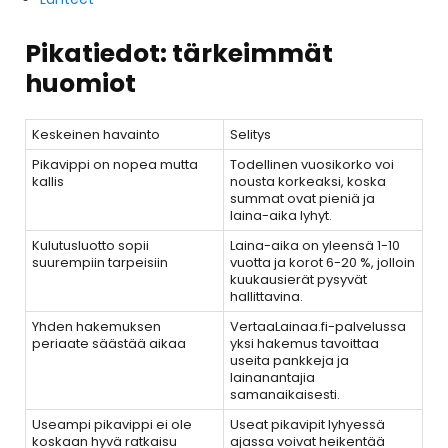
Pikatiedot: tärkeimmät
huomiot
Keskeinen havainto
Selitys
Pikavippi on nopea mutta
Todellinen vuosikorko voi
kallis
nousta korkeaksi, koska
summat ovat pieniä ja
laina-aika lyhyt.
Kulutusluotto sopii
Laina-aika on yleensä 1-10
suurempiin tarpeisiin
vuotta ja korot 6-20 %, jolloin
kuukausierät pysyvät
hallittavina.
Yhden hakemuksen
VertaaLainaa.fi-palvelussa
periaate säästää aikaa
yksi hakemus tavoittaa
useita pankkeja ja
lainanantajia
samanaikaisesti.
Useampi pikavippi ei ole
Useat pikavipit lyhyessä
koskaan hyvä ratkaisu
ajassa voivat heikentää