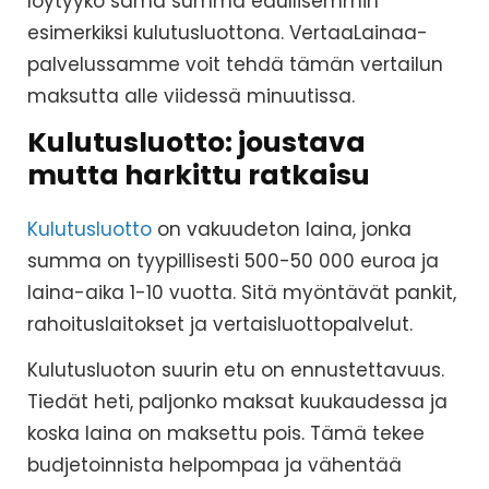
löytyykö sama summa edullisemmin
esimerkiksi kulutusluottona. VertaaLainaa-
palvelussamme voit tehdä tämän vertailun
maksutta alle viidessä minuutissa.
Kulutusluotto: joustava
mutta harkittu ratkaisu
Kulutusluotto
on vakuudeton laina, jonka
summa on tyypillisesti 500-50 000 euroa ja
laina-aika 1-10 vuotta. Sitä myöntävät pankit,
rahoituslaitokset ja vertaisluottopalvelut.
Kulutusluoton suurin etu on ennustettavuus.
Tiedät heti, paljonko maksat kuukaudessa ja
koska laina on maksettu pois. Tämä tekee
budjetoinnista helpompaa ja vähentää