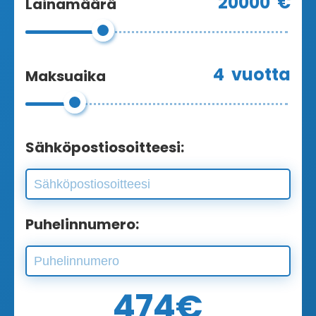
20000
€
Lainamäärä
4
vuotta
Maksuaika
Sähköpostiosoitteesi:
Puhelinnumero:
474
€