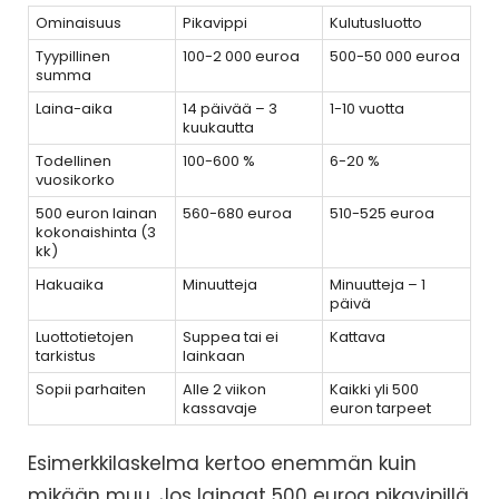
Ominaisuus
Pikavippi
Kulutusluotto
Tyypillinen
100-2 000 euroa
500-50 000 euroa
summa
Laina-aika
14 päivää – 3
1-10 vuotta
kuukautta
Todellinen
100-600 %
6-20 %
vuosikorko
500 euron lainan
560-680 euroa
510-525 euroa
kokonaishinta (3
kk)
Hakuaika
Minuutteja
Minuutteja – 1
päivä
Luottotietojen
Suppea tai ei
Kattava
tarkistus
lainkaan
Sopii parhaiten
Alle 2 viikon
Kaikki yli 500
kassavaje
euron tarpeet
Esimerkkilaskelma kertoo enemmän kuin
mikään muu. Jos lainaat 500 euroa pikavipillä