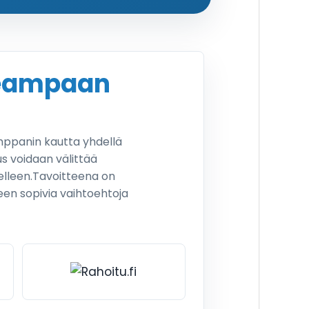
seampaan
mppanin kautta yhdellä
s voidaan välittää
delleen.Tavoitteena on
een sopivia vaihtoehtoja