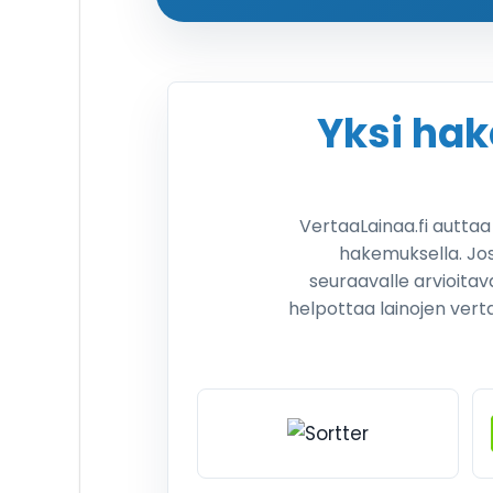
Yksi ha
VertaaLainaa.fi autta
hakemuksella. Jos
seuraavalle arvioitav
helpottaa lainojen vert