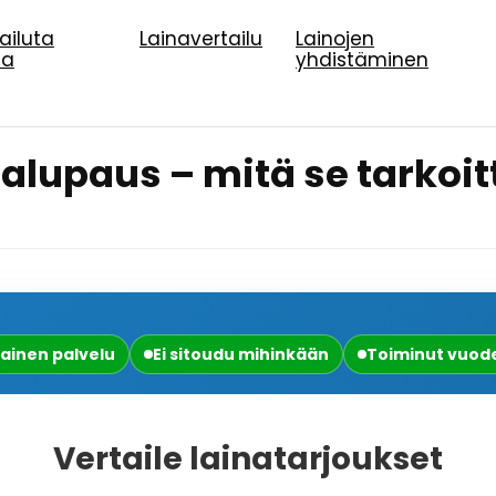
pailuta
Lainavertailu
Lainojen
na
yhdistäminen
alupaus – mitä se tarkoi
ainen palvelu
Ei sitoudu mihinkään
Toiminut vuode
Vertaile lainatarjoukset