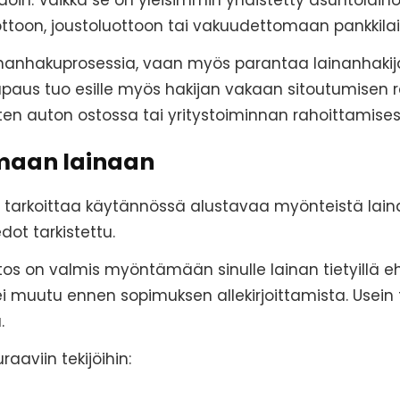
oin. Vaikka se on yleisimmin yhdistetty asuntolaino
ottoon, joustoluottoon tai vakuudettomaan pankkila
inanhakuprosessia, vaan myös parantaa lainanhaki
aus tuo esille myös hakijan vakaan sitoutumisen rah
en auton ostossa tai yritystoiminnan rahoittamises
maan lainaan
arkoittaa käytännössä alustavaa myönteistä lainap
dot tarkistettu.
itos on valmis myöntämään sinulle lainan tietyillä e
i muutu ennen sopimuksen allekirjoittamista. Usei
.
aviin tekijöihin: