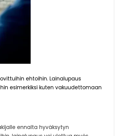
ittuihin ehtoihin. Lainalupaus
ihin esimerkiksi kuten vakuudettomaan
kijalle ennalta hyväksytyn