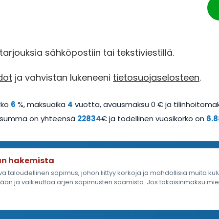
rjouksia sähköpostiin tai tekstiviestillä.
dot
ja vahvistan lukeneeni
tietosuojaselosteen
.
rko
6
%, maksuaika
4
vuotta, avausmaksu 0 € ja tilinhoitomak
a summa on yhteensä
22834
€ ja todellinen vuosikorko on
6.8
an hakemista
a taloudellinen sopimus, johon liittyy korkoja ja mahdollisia muita kul
än ja vaikeuttaa arjen sopimusten saamista. Jos takaisinmaksu mieti