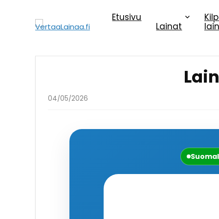
Etusivu
Kil
Lainat
lai
Lain
04/05/2026
Suomal