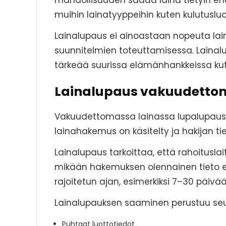
mahdollisuuden saada laina tietyin ehd
muihin lainatyyppeihin kuten kulutuslu
Lainalupaus ei ainoastaan nopeuta la
suunnitelmien toteuttamisessa. Lainalup
tärkeää suurissa elämänhankkeissa kut
Lainalupaus vakuudetto
Vakuudettomassa lainassa lupalupaus t
lainahakemus on käsitelty ja hakijan tie
Lainalupaus tarkoittaa, että rahoitusla
mikään hakemuksen olennainen tieto e
rajoitetun ajan, esimerkiksi 7–30 päivää
Lainalupauksen saaminen perustuu seura
Puhtaat luottotiedot