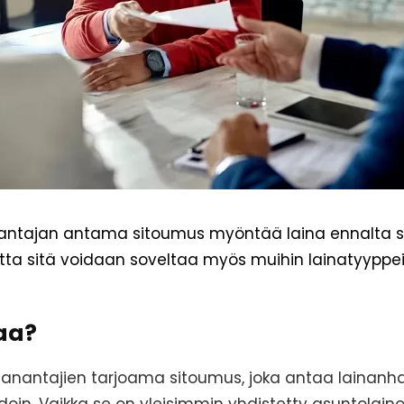
antajan antama sitoumus myöntää laina ennalta sov
tta sitä voidaan soveltaa myös muihin lainatyyppe
taa?
nanantajien tarjoama sitoumus, joka antaa lainanha