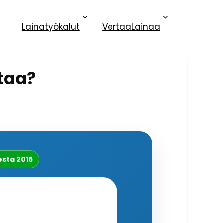
Lainatyökalut
VertaaLainaa
ttaa?
sta 2015