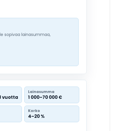
tele sopivaa lainasummaa,
Lainasumma
8 vuotta
1 000–70 000 €
Korko
4–20 %