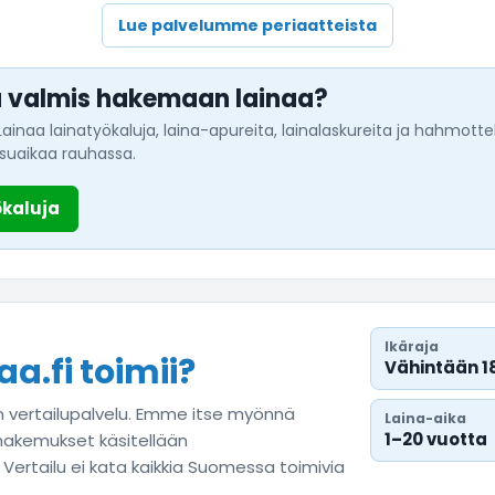
Lue palvelumme periaatteista
lä valmis hakemaan lainaa?
Lainaa lainatyökaluja, laina-apureita, lainalaskureita ja hahmot
suaikaa rauhassa.
ökaluja
Ikäraja
a.fi toimii?
Vähintään 1
n vertailupalvelu. Emme itse myönnä
Laina-aika
1–20 vuotta
 hakemukset käsitellään
rtailu ei kata kaikkia Suomessa toimivia