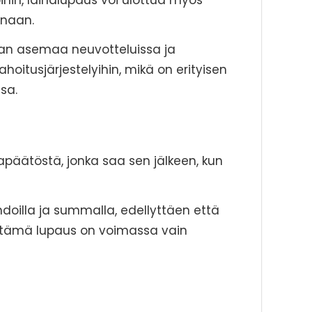
ihin, lainalupaus voi ulottua myös
inaan.
jan asemaa neuvotteluissa ja
oitusjärjestelyihin, mikä on erityisen
sa.
äätöstä, jonka saa sen jälkeen, kun
hdoilla ja summalla, edellyttäen että
n tämä lupaus on voimassa vain