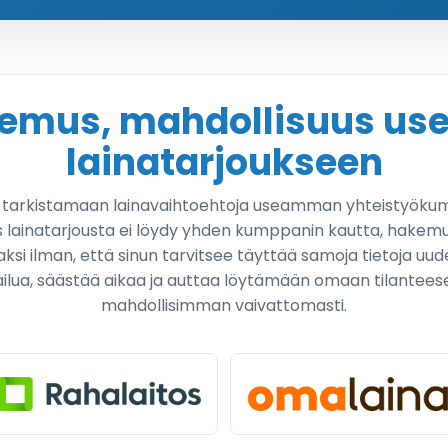
kemus, mahdollisuus u
lainatarjoukseen
a tarkistamaan lainavaihtoehtoja useamman yhteistyöku
 lainatarjousta ei löydy yhden kumppanin kautta, hakemu
aksi ilman, että sinun tarvitsee täyttää samoja tietoja uu
ailua, säästää aikaa ja auttaa löytämään omaan tilantees
mahdollisimman vaivattomasti.