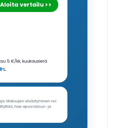
Aloita vertailu >>
su 5 €/kk, kuukausierä
8
%.
uja. Maksujen viivästyminen voi
tyttää, hae apua talous- ja