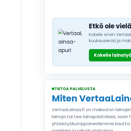
Etkö ole vie
Kokeile ensin Vertaa
kuukausierää ja mak
Kokeile lainaty
TIETOA PALVELUSTA
Miten VertaaLaina
VertaaLainaa.fi on maksuton lainoje
lainoja tai tee lainapäätöksiä, vaan
yhteistyökumppaneidemme kautta. Ve
pankkeja ja rahoituslaitoksia.