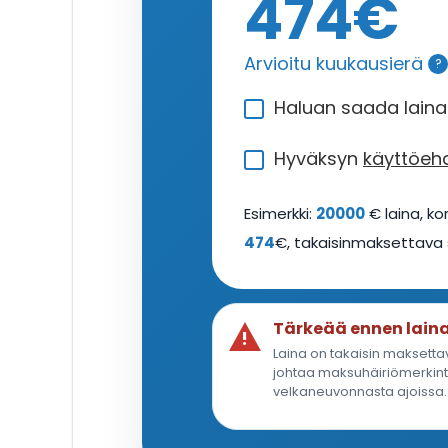
474
€
Arvioitu kuukausierä
?
Haluan saada lainata
Hyväksyn
käyttöeh
Esimerkki:
20000
€ laina, ko
474
€, takaisinmaksettav
Tärkeää ennen lain
Laina on takaisin maksettav
johtaa maksuhäiriömerkintä
velkaneuvonnasta ajoissa.