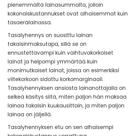
pienemmältä lainasummalta, jolloin
kokonaiskustannukset ovat alhaisemmat kuin
tasaerälainassa.
Tasalyhennys on suosittu lainan
takaisinmaksutapa, sillä se on
ennustettavampi kuin vaihtuvakorkoiset
lainat ja helpompi ymmärtää kuin
monimutkaiset lainat, joissa on esimerkiksi
viitekorkoon sidottu korkomarginaali.
Tasalyhennyksen ansiosta lainanottajalla on
selkeä käsitys siitä, miten paljon hän maksaa
lainaa takaisin kuukausittain, ja miten paljon
lainaa on jäljellä.
Tasalyhennyksen etu on sen alhaisempi
kokonaiskustannus verrattuna