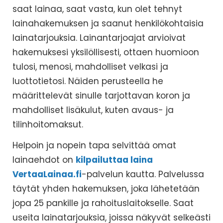
saat lainaa, saat vasta, kun olet tehnyt
lainahakemuksen ja saanut henkilökohtaisia
lainatarjouksia. Lainantarjoajat arvioivat
hakemuksesi yksilöllisesti, ottaen huomioon
tulosi, menosi, mahdolliset velkasi ja
luottotietosi. Näiden perusteella he
määrittelevät sinulle tarjottavan koron ja
mahdolliset lisäkulut, kuten avaus- ja
tilinhoitomaksut.
Helpoin ja nopein tapa selvittää omat
lainaehdot on
kilpailuttaa laina
VertaaLainaa.fi
-palvelun kautta. Palvelussa
täytät yhden hakemuksen, joka lähetetään
jopa 25 pankille ja rahoituslaitokselle. Saat
useita lainatarjouksia, joissa näkyvät selkeästi