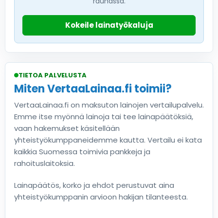
rauhassa.
Kokeile lainatyökaluja
TIETOA PALVELUSTA
Miten VertaaLainaa.fi toimii?
VertaaLainaa.fi on maksuton lainojen vertailupalvelu.
Emme itse myönnä lainoja tai tee lainapäätöksiä,
vaan hakemukset käsitellään
yhteistyökumppaneidemme kautta. Vertailu ei kata
kaikkia Suomessa toimivia pankkeja ja
rahoituslaitoksia.
Lainapäätös, korko ja ehdot perustuvat aina
yhteistyökumppanin arvioon hakijan tilanteesta.