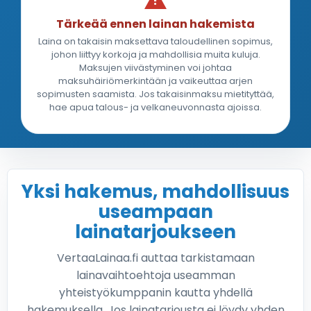
Tärkeää ennen lainan hakemista
Laina on takaisin maksettava taloudellinen sopimus,
johon liittyy korkoja ja mahdollisia muita kuluja.
Maksujen viivästyminen voi johtaa
maksuhäiriömerkintään ja vaikeuttaa arjen
sopimusten saamista. Jos takaisinmaksu mietityttää,
hae apua talous- ja velkaneuvonnasta ajoissa.
Yksi hakemus, mahdollisuus
useampaan
lainatarjoukseen
VertaaLainaa.fi auttaa tarkistamaan
lainavaihtoehtoja useamman
yhteistyökumppanin kautta yhdellä
hakemuksella. Jos lainatarjousta ei löydy yhden