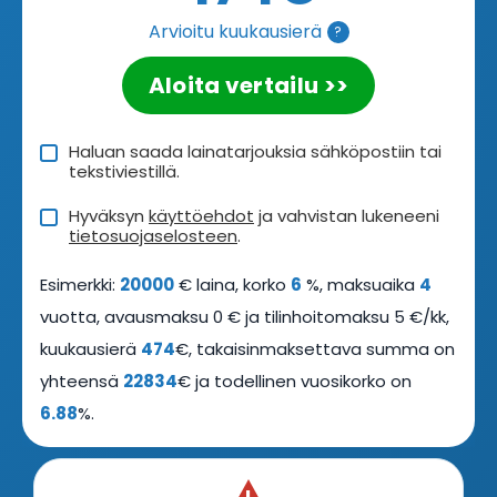
Arvioitu kuukausierä
?
Aloita vertailu >>
Haluan saada lainatarjouksia sähköpostiin tai
tekstiviestillä.
Hyväksyn
käyttöehdot
ja vahvistan lukeneeni
tietosuojaselosteen
.
Esimerkki:
20000
€ laina, korko
6
%, maksuaika
4
vuotta, avausmaksu 0 € ja tilinhoitomaksu 5 €/kk,
kuukausierä
474
€, takaisinmaksettava summa on
yhteensä
22834
€ ja todellinen vuosikorko on
6.88
%.