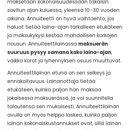
maksetaan kokonaisuudessaan takaisin
sovitun ajan kuluessa, yleensä 10-30 vuoden
aikana. Annuiteetti on hyvä vaihtoehto, jos
haluat tietää laina-ajan tarkalleen etukäteen
ja maksukykysi kestää mahdollisen korkojen
nousun. Annuiteettilainassa
maksuerän
suuruus pysyy samana koko laina-ajan
,
vaikka korot ja lyhennyksen osuus muuttuvat.
Annuiteettilainan etuna on sen selkeys ja
ennakoitavuus. Lainanottaja tietää
etukäteen, kuinka paljon hän maksaa
jokaisessa maksuerässä, ja voi suunnitella
taloutensa sen mukaisesti. Annuiteettilainan
avulla on myös helppo laskea, kuinka paljon
lainan kokonaiskustannukset ovat, sillä lainan