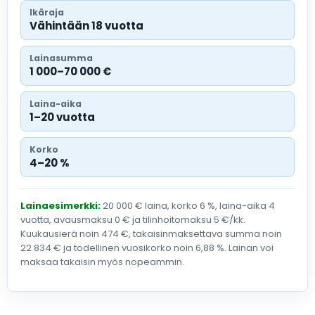
Ikäraja
Vähintään 18 vuotta
Lainasumma
1 000–70 000 €
Laina-aika
1–20 vuotta
Korko
4–20 %
Lainaesimerkki:
20 000 € laina, korko 6 %, laina-aika 4
vuotta, avausmaksu 0 € ja tilinhoitomaksu 5 €/kk.
Kuukausierä noin 474 €, takaisinmaksettava summa noin
22 834 € ja todellinen vuosikorko noin 6,88 %. Lainan voi
maksaa takaisin myös nopeammin.