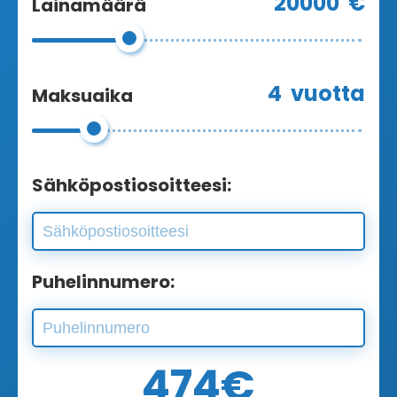
20000
€
Lainamäärä
4
vuotta
Maksuaika
Sähköpostiosoitteesi:
Puhelinnumero:
474
€