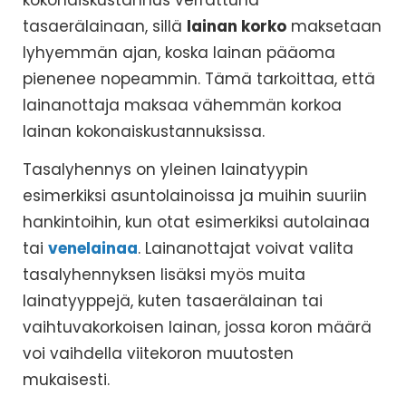
tasaerälainaan, sillä
lainan korko
maksetaan
lyhyemmän ajan, koska lainan pääoma
pienenee nopeammin. Tämä tarkoittaa, että
lainanottaja maksaa vähemmän korkoa
lainan kokonaiskustannuksissa.
Tasalyhennys on yleinen lainatyypin
esimerkiksi asuntolainoissa ja muihin suuriin
hankintoihin, kun otat esimerkiksi autolainaa
tai
venelainaa
. Lainanottajat voivat valita
tasalyhennyksen lisäksi myös muita
lainatyyppejä, kuten tasaerälainan tai
vaihtuvakorkoisen lainan, jossa koron määrä
voi vaihdella viitekoron muutosten
mukaisesti.