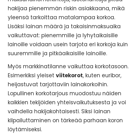
hakijaa pienemmän riskin asiakkaana, mikä
yleensä tarkoittaa matalampaa korkoa.
Lisäksi lainan määrä ja takaisinmaksuaika
vaikuttavat: pienemmille ja lyhytaikaisille
lainoille voidaan usein tarjota eri korkoja kuin
suuremmille ja pitkäaikaisille lainoille.
Myös markkinatilanne vaikuttaa korkotasoon.
Esimerkiksi yleiset
viitekorot
, kuten euribor,
heijastuvat tarjottaviin lainakorkoihin.
Lopullinen korkotarjous muodostuu näiden
kaikkien tekijöiden yhteisvaikutuksesta ja voi
vaihdella hakijakohtaisesti. Siksi lainan
kilpailuttaminen on tärkeää parhaan koron
löytämiseksi.