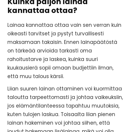
Kuinka paljon lainaa
kannattaa ottaa?
Lainaa kannattaa ottaa vain sen verran kuin
oikeasti tarvitset ja pystyt turvallisesti
maksamaan takaisin. Ennen lainapäätöstä
on tärkeää arvioida tarkasti oma
rahoitustarve ja laskea, kuinka suuri
kuukausierä sopii omaan budjettiin ilman,
että muu talous kärsii.
Liian suuren lainan ottaminen voi kuormittaa
taloutta tarpeettomasti ja johtaa vaikeuksiin,
jos elämäntilanteessa tapahtuu muutoksia,
kuten tulojen laskua. Toisaalta liian pienen
lainan hakeminen voi johtaa siihen, että
joudut hakemaan lisälainaa, mikä voi olla