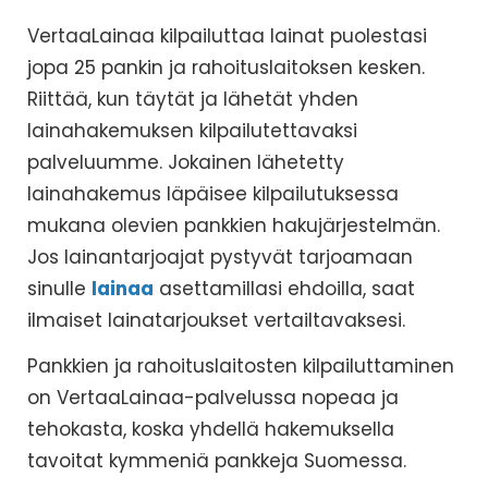
VertaaLainaa kilpailuttaa lainat puolestasi
jopa 25 pankin ja rahoituslaitoksen kesken.
Riittää, kun täytät ja lähetät yhden
lainahakemuksen kilpailutettavaksi
palveluumme. Jokainen lähetetty
lainahakemus läpäisee kilpailutuksessa
mukana olevien pankkien hakujärjestelmän.
Jos lainantarjoajat pystyvät tarjoamaan
sinulle
lainaa
asettamillasi ehdoilla, saat
ilmaiset lainatarjoukset vertailtavaksesi.
Pankkien ja rahoituslaitosten kilpailuttaminen
on VertaaLainaa-palvelussa nopeaa ja
tehokasta, koska yhdellä hakemuksella
tavoitat kymmeniä pankkeja Suomessa.