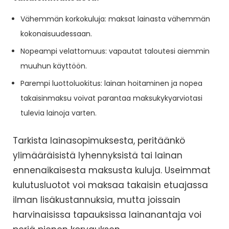
Vähemmän korkokuluja: maksat lainasta vähemmän
kokonaisuudessaan.
Nopeampi velattomuus: vapautat taloutesi aiemmin
muuhun käyttöön.
Parempi luottoluokitus: lainan hoitaminen ja nopea
takaisinmaksu voivat parantaa maksukykyarviotasi
tulevia lainoja varten.
Tarkista lainasopimuksesta, peritäänkö
ylimääräisistä lyhennyksistä tai lainan
ennenaikaisesta maksusta kuluja. Useimmat
kulutusluotot voi maksaa takaisin etuajassa
ilman lisäkustannuksia, mutta joissain
harvinaisissa tapauksissa lainanantaja voi